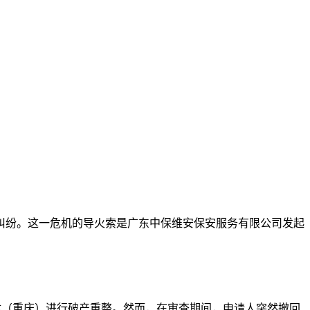
纠纷。这一危机的导火索是广东中保维安保安服务有限公司发起
成半导体（重庆）进行破产重整。然而，在审查期间，申请人突然撤回