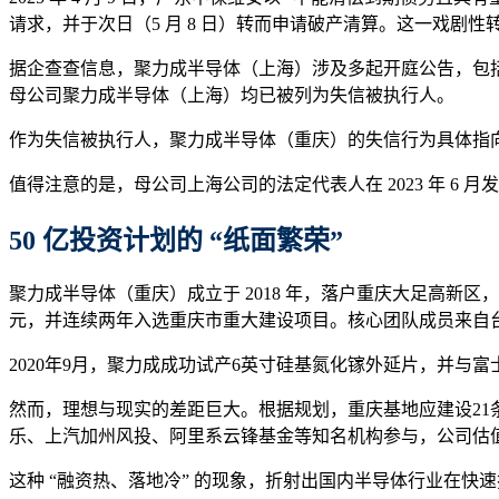
请求，并于次日（5 月 8 日）转而申请破产清算。这一戏剧
据企查查信息，聚力成半导体（上海）涉及多起开庭公告，包
母公司聚力成半导体（上海）均已被列为失信被执行人。
作为失信被执行人，聚力成半导体（重庆）的失信行为具体指
值得注意的是，母公司上海公司的法定代表人在 2023 年 6
50 亿投资计划的 “纸面繁荣”
聚力成半导体（重庆）成立于 2018 年，落户重庆大足高新区，
元，并连续两年入选重庆市重大建设项目。核心团队成员来自台
2020年9月，聚力成成功试产6英寸硅基氮化镓外延片，并
然而，理想与现实的差距巨大。根据规划，重庆基地应建设21条产线
乐、上汽加州风投、阿里系云锋基金等知名机构参与，公司估
这种 “融资热、落地冷” 的现象，折射出国内半导体行业在快