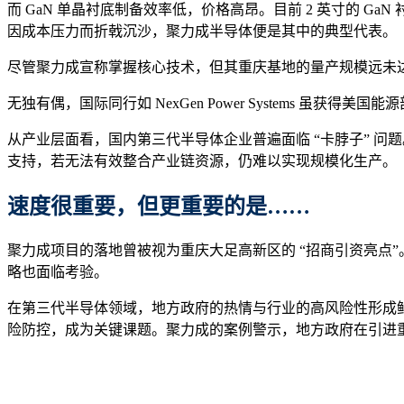
而 GaN 单晶衬底制备效率低，价格高昂。目前 2 英寸的 Ga
因成本压力而折戟沉沙，聚力成半导体便是其中的典型代表。
尽管聚力成宣称掌握核心技术，但其重庆基地的量产规模远未达预
无独有偶，国际同行如 NexGen Power Systems 虽获
从产业层面看，国内第三代半导体企业普遍面临 “卡脖子” 
支持，若无法有效整合产业链资源，仍难以实现规模化生产。
速度很重要，但更重要的是……
聚力成项目的落地曾被视为重庆大足高新区的 “招商引资亮点”
略也面临考验。
在第三代半导体领域，地方政府的热情与行业的高风险性形成鲜
险防控，成为关键课题。聚力成的案例警示，地方政府在引进重