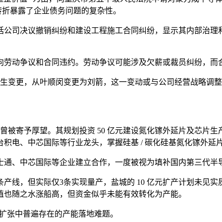
性转折暴露了企业债务问题的复杂性。
括公司决议撤销纠纷和建设工程施工合同纠纷，显示其内部治理
向劳动争议和合同违约。劳动争议可能涉及欠薪或裁员纠纷，而
 月发生变更，从叶顺闵变更为刘箭，这一变动或与公司经营战略调
曾被寄予厚望。其规划投资 50 亿元建设氮化镓外延片及芯片生产基地
积电、中芯国际等行业龙头，掌握硅基 / 碳化硅基氮化镓外延
与富士通、中芯国际等企业建立合作，一度被视为填补国内第三代半
，但实际仅3条实现量产，盐城的 10 亿元扩产计划未见实质推进
值也随之水涨船高，但资金似乎未能有效转化为产能。
速扩张中普遍存在的产能落地难题。