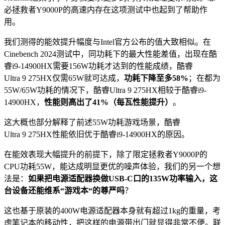
必拯救者Y9000P的高速内存在这项测试中也起到了帮助作
用。
我们测得的能效提升幅度与Intel官方公布的值大致相似。在
Cinebench 2024测试中，同功耗下的最大性能差值，出现在酷
睿i9-14900HX需要156W功耗才达到的性能成绩，酷睿
Ultra 9 275HX仅需65W就可达成，
功耗下降至多58%
；在都为
55W/65W功耗的情况下，酷睿Ultra 9 275HX相较于酷睿i9-
14900HX，
性能则高出了41%
（每瓦性能提升）
。
这大概也部分解释了前述55W功耗游戏场景，酷睿
Ultra 9 275HX性能依旧优于酷睿i9-14900HX的原因。
在能效表现大幅提升的前提下，除了限定拯救者Y9000P的
CPU功耗55W，能达成明显更优的噪声体验，我们的另一个想
法是：
如果把电源适配器换做USB-C口的135W功率输入，
这
台
设备还能维系“游戏本“的尊严吗
？
这也基于原装的400W电源适配器本身就有超过1kg的重量，考
虑笔记本的移动性，把这样的电源带出门就显得非常不便。联