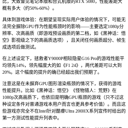
比，大致瞥见笔记本版和台式机版的RTX 5080，性能差距大
概有多大（约50%-60%）。
具体到游戏体验：在期望呈现实际用户体验的情况下，可能无
法完全摒除GPU作为性能瓶颈时的影响——主要选定1080p分
辨率、次高画质（即游戏预设画质的第二档，如《黑神话：悟
空》影视级之下的高画质选项），且关闭任何画质超分、帧生
成选项后做测试。
在上述设定下，拯救者Y9000P相较隐星G16 Pro的游戏性能平
均领先14%，领先幅度大的如《F1 24》，两代差距可以大到
20%。这个幅度的提升的确已经超出我们预期了。
注意这是在未摒弃GPU图形渲染瓶颈的情况下，获得的游戏
性能提升。比如《黑神话：悟空》《怪物猎人：荒野》在
1080p次高画质下，也依旧是明确GPU瓶颈的游戏（只不过这
种设定条件对普通游戏本用户而言也更具参考价值）。而且这
些游戏亦完全不在Intel针对酷睿Ultra 200HX系列宣传时给出的
第一方测试性能提升列表中。