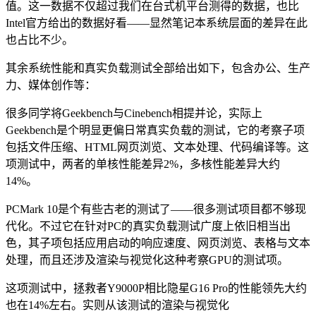
值。这一数据不仅超过我们在台式机平台测得的数据，也比
Intel官方给出的数据好看——显然笔记本系统层面的差异在此
也占比不少。
其余系统性能和真实负载测试全部给出如下，包含办公、生产
力、媒体创作等：
很多同学将Geekbench与Cinebench相提并论，实际上
Geekbench是个明显更偏日常真实负载的测试，它的考察子项
包括文件压缩、HTML网页浏览、文本处理、代码编译等。这
项测试中，两者的单核性能差异2%，多核性能差异大约
14%。
PCMark 10是个有些古老的测试了——很多测试项目都不够现
代化。不过它在针对PC的真实负载测试广度上依旧相当出
色，其子项包括应用启动的响应速度、网页浏览、表格与文本
处理，而且还涉及渲染与视觉化这种考察GPU的测试项。
这项测试中，拯救者Y9000P相比隐星G16 Pro的性能领先大约
也在14%左右。实则从该测试的渲染与视觉化