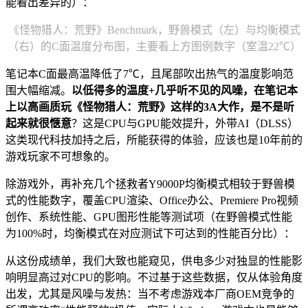
能看出差异的）：
《怪物猎人：荒野》Benchmark，野兽模式（左）与均衡模式
（右）的C面温度分布图，主要看上方图例数字（室温22℃）
笔记本C面最高温降低了7℃，且尾部吹出热气的温度影响范
围大幅缩减。
以低得多的温度+几乎听不见的风噪，在笔记本
上以高画质玩《怪物猎人：荒野》这样的3A大作，是不是
听
起来就很惬意
？这是CPU与GPU能效提升，外带AI（DLSS）
这类现代科技加持之后，所能获得的体验，应该也是10年前的
游戏玩家不可想象的。
除游戏外，再补充几个拯救者Y9000P均衡模式相较于野兽模
式的性能数字，覆盖CPU渲染、Office办公、Premiere Pro视频
创作、系统性能、GPU图形性能等测试项（在野兽模式性能
为100%时，均衡模式在对应测试下可达到的性能百分比）：
从这份成绩单，我们大致也能窥见，供电多少对独显的性能影
响明显高过对CPU的影响。不过基于这些数据，仅从体验角度
出发，尤其是风噪与发热：当不考虑游戏本厂商OEM竞争的