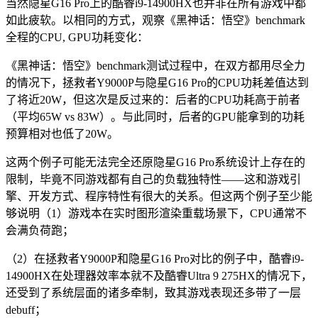
当然隐星G16 Pro上的酷睿i9-14900HX也并非在所有游戏中都
如此疲软。以相同的方式，观察《黑神话：悟空》benchmark
全程的CPU, GPU功耗变化：
《黑神话：悟空》benchmark测试过程中，在双方都用尽全力
的情况下，拯救者Y9000P与隐星G16 Pro的CPU功耗差值达到
了将近20W，但这次是反过来的：后者的CPU功耗高于前者
（平均65W vs 83W）。与此同时，后者的GPU能拿到的功耗
预算相对也低了20W。
这两个例子可能无法完全还原隐星G16 Pro系统设计上存在的
限制，毕竟不同游戏都有自己的负载独特性——这和游戏引
擎、开发方式、程序特性有很大的关系。但这两个例子至少能
够说明（1）游戏本在实时图形渲染重载场景下，CPU通常不
会满负荷跑；
（2）在拯救者Y9000P和隐星G16 Pro对比的例子中，酷睿i9-
14900HX在处理器效率本就不及酷睿Ultra 9 275HX的情况下，
还受到了系统层面的诸多牵制，致其游戏表现还多带了一层
debuff；