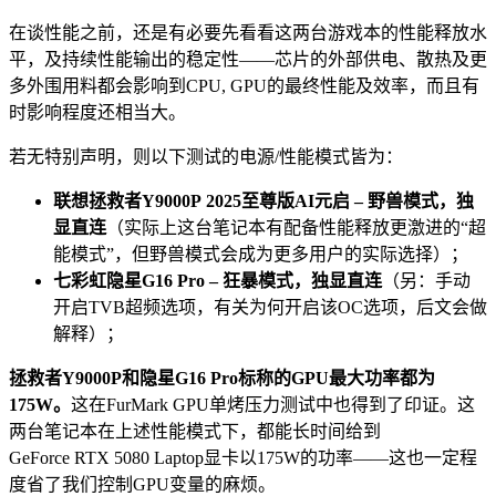
在谈性能之前，还是有必要先看看这两台游戏本的性能释放水
平，及持续性能输出的稳定性——芯片的外部供电、散热及更
多外围用料都会影响到CPU, GPU的最终性能及效率，而且有
时影响程度还相当大。
若无特别声明，则以下测试的电源/性能模式皆为：
联想拯救者Y9000P 2025至尊版AI元启
–
野兽模式，独
显直连
（实际上这台笔记本有配备性能释放更激进的“超
能模式”，但野兽模式会成为更多用户的实际选择）；
七彩虹隐星G16 Pro
–
狂暴模式，独显直连
（另：手动
开启TVB超频选项，有关为何开启该OC选项，后文会做
解释）；
拯救者Y9000P和隐星G16 Pro标称的GPU最大功率都为
175W。
这在FurMark GPU单烤压力测试中也得到了印证。这
两台笔记本在上述性能模式下，都能长时间给到
GeForce RTX 5080 Laptop显卡以175W的功率——这也一定程
度省了我们控制GPU变量的麻烦。