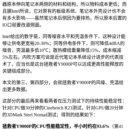
器原本伸向笔记本两侧的材料和结构，所以物料成本更低；而
且据Intel所说，它对原有的板级系统、笔记本外壳设计也不会
有多大影响——虽然笔记本后侧因为要排热，所以原本后置的
IO口就要改道侧面。
Intel给出的数字是，同等噪音水平和壳温条件下，这种设计能
够让供电更宽裕20-30%；同等供电条件下，则可降低4dBA的
噪音，壳温最多低10℃；散热模组重量降低15%，成本缩减
5%左右。内吹方案可说是近代笔记本系统设计进步的代表技
术了，应当也是这台拯救者Y9000P可以达成更高性能释放的
关键组成部分。
本文的第三、第四部分，会就拯救者Y9000P的风噪、壳温给
出更多数据。
这部分的最后再来看看两者在压力测试下的持续性能稳定性：
针对CPU做30分钟的Cinebench R23测试，针对GPU做20分钟
的3DMark Steel Nomad测试；得到的结果如下：
拯救者Y9000P的CPU性能稳定性，半小时约在93.6%
（第41