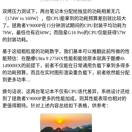
双烤压力测试下，两台笔记本分配给独显的功耗相差无几
（174W vs 169W），但CPU能拿到的功耗预算差别就比较大
了。拯救者Y9000P在15分钟测试期间的CPU封装平均功耗为
76W，最低也有近60W；而隐星G16 Pro的CPU仅能获得57W
的封装功耗。
基于这组粗粒度的功耗数字，我们基本可以推翻此前所做的性
能预估：在酷睿Ultra 9 275HX性能和能效原本就高于酷睿i9-
14900HX的前提下，前者不仅能在日常通用负载下拿到多得多
的功耗预算，而且在实时图形渲染重负载下，前者依然能分配
到更多功率…
换句话说，这两台笔记本不仅有CPU迭代差异，系统设计还给
到了拯救者Y9000P更多的性能加成，则其性能表现也相对的
更值得期待。针对上述内容总结如下表格，供参考：