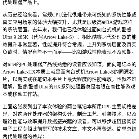
代处理器产品上。
从历史经验来看，常规CPU迭代很难带来可感知的系统性能或
真实应用场景的体验大幅提升，尤其是层级高到3A游戏这样
的系统层面。去年末，我们也已经体验过面向台式机的酷睿
Ultra 9 285K（代号Arrow Lake-S）：相比酷睿14代处理器的能
效提升非常显著，性能提升符合常规，上升到系统层面及真实
负载时，情况有些不一而足——比如游戏性能表现不及预期。
对Intel的PC处理器产品线熟悉的读者应该知道，面向笔记本的
Arrow Lake-HX本质上就是面向台式机Arrow Lake-S的同源芯
片，以期实践在笔记本平台上最大程度的性能释放。也就不难
理解，酷睿/酷睿Ultra的HX系列处理器总是着眼在高性能游戏
本或移动工作站。
上面这张表列出了本次体验的两台笔记本所用CPU主要规格差
异，对这两代处理器的架构设计、制造工艺、封装技术，以及
理论性能与效率提升数据感兴趣的读者，可以移步超链接阅读
电子工程专辑此前撰写的技术文章，本文不再赘述。简单总结
两代处理器的差异：