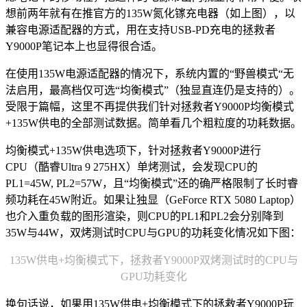
想前两年就有在推官方的135W氮化镓充电器（如上图），以
兼容电源适配器的方式，用在支持USB-PD充电的拯救者
Y9000P笔记本上也显得很合适。
在使用135W电源适配器的情况下，系统内置的“野兽模式“无
法启用，最高档仅可选“均衡模式”（独显直连仍是支持的）。
受限于篇幅，这里不再提供我们针对拯救者Y9000P均衡模式
+135W供电的全部测试数据。简单看几个粗粒度的功耗数据。
均衡模式+135W供电选项下，针对拯救者Y9000P进行
CPU（酷睿Ultra 9 275HX）单烤测试，会发现CPU的
PL1=45W, PL2=57W，且“均衡模式”还的确严格限制了长时睿
频功耗在45W附近。如果让独显（GeForce RTX 5080 Laptop）
也介入重负载的图形渲染，则CPU的PL1和PL2会分别降到
35W与44W，双烤测试时CPU与GPU的功耗变化情况如下图：
135W供电+均衡模式下，拯救者Y9000P双烤测试时的CPU与
GPU功耗变化
换句话说，如果用135W供电+均衡模式下的拯救者Y9000P玩