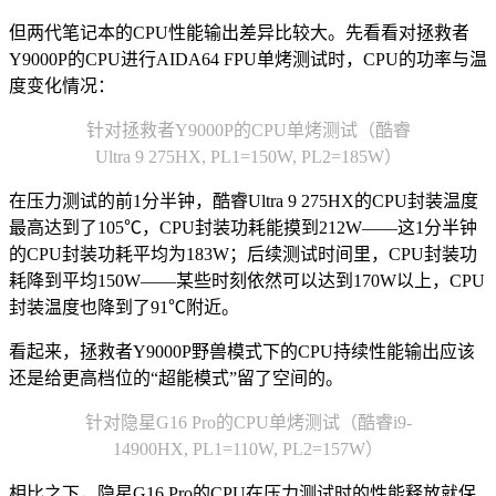
但两代笔记本的CPU性能输出差异比较大。先看看对拯救者
Y9000P的CPU进行AIDA64 FPU单烤测试时，CPU的功率与温
度变化情况：
针对拯救者Y9000P的CPU单烤测试（酷睿
Ultra 9 275HX, PL1=150W, PL2=185W）
在压力测试的前1分半钟，酷睿Ultra 9 275HX的CPU封装温度
最高达到了105℃，CPU封装功耗能摸到212W——这1分半钟
的CPU封装功耗平均为183W；后续测试时间里，CPU封装功
耗降到平均150W——某些时刻依然可以达到170W以上，CPU
封装温度也降到了91℃附近。
看起来，拯救者Y9000P野兽模式下的CPU持续性能输出应该
还是给更高档位的“超能模式”留了空间的。
针对隐星G16 Pro的CPU单烤测试（酷睿i9-
14900HX, PL1=110W, PL2=157W）
相比之下，隐星G16 Pro的CPU在压力测试时的性能释放就保