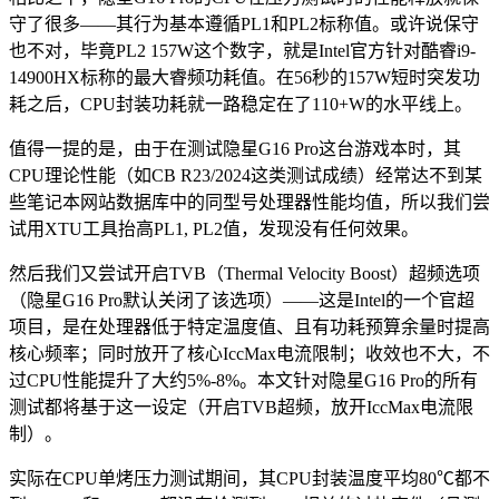
守了很多——其行为基本遵循PL1和PL2标称值。或许说保守
也不对，毕竟PL2 157W这个数字，就是Intel官方针对酷睿i9-
14900HX标称的最大睿频功耗值。在56秒的157W短时突发功
耗之后，CPU封装功耗就一路稳定在了110+W的水平线上。
值得一提的是，由于在测试隐星G16 Pro这台游戏本时，其
CPU理论性能（如CB R23/2024这类测试成绩）经常达不到某
些笔记本网站数据库中的同型号处理器性能均值，所以我们尝
试用XTU工具抬高PL1, PL2值，发现没有任何效果。
然后我们又尝试开启TVB（Thermal Velocity Boost）超频选项
（隐星G16 Pro默认关闭了该选项）——这是Intel的一个官超
项目，是在处理器低于特定温度值、且有功耗预算余量时提高
核心频率；同时放开了核心IccMax电流限制；收效也不大，不
过CPU性能提升了大约5%-8%。本文针对隐星G16 Pro的所有
测试都将基于这一设定（开启TVB超频，放开IccMax电流限
制）。
实际在CPU单烤压力测试期间，其CPU封装温度平均80℃都不