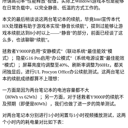
所谓高功率“性能释放”极值，实际上Windows游戏本也是能够
在日常负载中，以完全静音、低温的方式工作的。
本文的最后稍谈谈这两台笔记本的续航，毕竟Intel宣传本代
HX处理器有助于游戏本实现“静音长续航”，提到过能够让游
戏本续航达到8小时以上——“静音”的部分，前面已经谈了这
么多，也该聊聊“续航”。
拯救者Y9000P启用“安静模式”（联动系统“最佳能效”模
式）；隐星G16 Pro启用“办公模式”（系统电源设置“最佳能效
“模式）；屏幕亮度均调整至40%、刷新率调整为60Hz，都关
闭独显后，进行UL Procyon Office办公续航测试。这两台笔记
本的续航成绩都算不上理想：
一方面是因为两台笔记本的电池容量都不大
（80Wh vs 62Wh）；另一方面，对于拯救者Y9000P的续航不
及预期（即便是80Wh），我们也做了进一步的简单测试。
对两台笔记本分别进行1小时闲置与1小时视频播放测试，这两
个小时内的耗电量对比如下表：