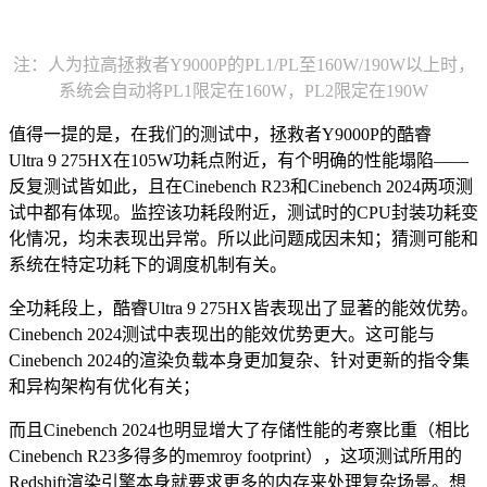
注：人为拉高拯救者Y9000P的PL1/PL至160W/190W以上时，
系统会自动将PL1限定在160W，PL2限定在190W
值得一提的是，在我们的测试中，拯救者Y9000P的酷睿
Ultra 9 275HX在105W功耗点附近，有个明确的性能塌陷——
反复测试皆如此，且在Cinebench R23和Cinebench 2024两项测
试中都有体现。监控该功耗段附近，测试时的CPU封装功耗变
化情况，均未表现出异常。所以此问题成因未知；猜测可能和
系统在特定功耗下的调度机制有关。
全功耗段上，酷睿Ultra 9 275HX皆表现出了显著的能效优势。
Cinebench 2024测试中表现出的能效优势更大。这可能与
Cinebench 2024的渲染负载本身更加复杂、针对更新的指令集
和异构架构有优化有关；
而且Cinebench 2024也明显增大了存储性能的考察比重（相比
Cinebench R23多得多的memroy footprint），这项测试所用的
Redshift渲染引擎本身就要求更多的内存来处理复杂场景。想