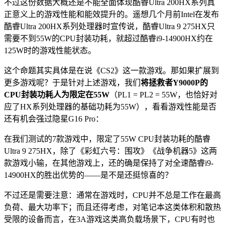
不过这份数据大概还是不能全面体现酷睿Ultra 200HX系列真
正意义上的游戏性能和能效提升的。遥想几个月前Intel在发布
酷睿Ultra 200HX系列处理器时宣传说，酷睿Ultra 9 275HX只
需要不到55W的CPU封装功耗，就超过酷睿i9-14900HX约在
125W时的游戏性能状态。
这个命题其实具体是在说《CS2》这一款游戏。那如果扩展到
更多游戏呢？于是针对上述游戏，我们
将拯救者Y9000P的
CPU封装功耗人为限定在55W
（PL1 = PL2 = 55W，也恰好对
应了HX系列处理器的基础功耗为55W），看看游戏性能是否
还有机会强过隐星G16 Pro：
在我们测试的7款游戏中，限定了55W CPU封装功耗的酷睿
Ultra 9 275HX，除了《彩虹六号：围攻》《战争机器5》这两
款游戏小输，在其他游戏上，还的确是保持了对全速酷睿i9-
14900HX的胜出优势的——是不是还挺惊喜的？
不过还是需要注意：通常在游戏时，CPU并不总是工作在最高
负荷、最大功率下；而且还得考虑，对笔记本这类体积和散热
受限的设备而言，在3A游戏这类高负载场景下，CPU有时也