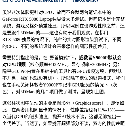
虽说这次体验更针对CPU，故而不会就两台笔记本中的
GeForce RTX 5080 Laptop独显做太多测试。但笔记本是个完整
系统，游戏又格外倚重独显，所以照例在谈游戏性能之前，还
是要跑个3DMark的——这也有助于我们观察，在都用
RTX 5080独显的情况下，纯粹的实时图形渲染测试下，不同
的CPU、不同的系统设计会带来怎样的图形性能差异。
需要特别指出的是，在“野兽模式”下，
拯救者Y9000P默认会
对GPU超频
（核心频率+100MHz，显存频率+300MHz；另：
隐星G16 Pro内置在系统中的工具也有GPU超频选项，但默认
不开启，我们也就没有测）。所以除了默认的野兽模式，我们
也在手动关闭拯救者Y9000P笔记本GPU超频的情况下（灰
色），对3DMark的几个项目做了测试，呈现如上图。
这张柱状图中呈现的主要是图形分（Graphics score）：即便如
此，在两者用相同显卡的情况下，性能差距也有11%-13%——
以当代GPU的进步速度，抛开AI技术不谈，这都足够拉出一
个代差了。当然了，如果抛开超频部分不谈，双方的性能差距