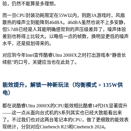
验，仍然不能算是多理想。
而一旦CPU封装功耗限定在55W以内，则跑3A游戏时，风扇
散热的噪声立刻能降到46dBA。46dBA虽然也说不上多安静，
但5.7dB已经是人耳能明确感觉到的声压级差异了，噪声体验
差别也称得上比较大。以略低一点的帧数，换明显更低的噪声
水平，还是挺划得来的。
对应到今年Intel宣传酷睿Ultra 200HX之时打出游戏本“静音长
续航”的口号，关键应当也在此处了。
能效提升
，
解锁一种新玩法（均衡模式 + 135W供
电）
都在说酷睿Ultra 200HX的CPU能效相比酷睿14代HX显著提升
——这一点从面向台式机的S系列其实也已经大致能看出来
了。不过我们也对这两台笔记本的CPU，做了更细致的能效表
现统计，分别对应Cinebench R23和Cinebench 2024。