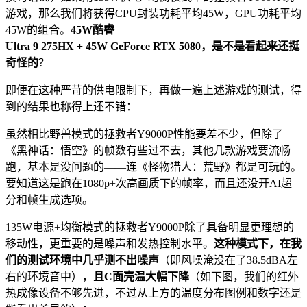
游戏，那么我们将获得CPU封装功耗平均45W，GPU功耗平均
45W的组合。
45W酷睿
Ultra 9 275HX + 45W GeForce RTX 5080，是不是看起来还挺
奇怪的
？
即便在这种严苛的供电限制下，再做一遍上述游戏的测试，得
到的结果也称得上还不错：
虽然相比野兽模式的拯救者Y9000P性能要差不少，但除了
《黑神话：悟空》的帧数有些过不去，其他几款游戏要流畅
跑，基本是没问题的——连《怪物猎人：荒野》都是可玩的。
要知道这是跑在1080p+次高画质下的帧率，而且还没开AI超
分和帧生成选项。
135W电源+均衡模式的拯救者Y9000P除了具备明显更理想的
移动性，更重要的是噪声和发热控制水平。
这种模式下，在我
们的测试环境中几乎测不出噪声
（即风噪淹没在了38.5dBA左
右的环境音中），
且C面壳温大幅下降
（如下图，我们的红外
热成像设备不够先进，不过从上方的温度分布图例和数字还是