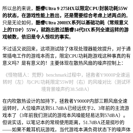
所以总的来说，
酷睿Ultra 9 275HX以限定CPU封装功耗55W
的状态，在游戏性能上胜出，还是需要综合考虑上述两点的
。
只是无论如何，
酷睿Ultra 200HX系列以基础功耗（常规意义
上的TDP）55W，就跑出胜过酷睿14代HX系列全速运转的游
戏帧数，依旧是令人惊叹的事实
。
不过话又说回来，这项测试除了体现处理器能效提升，对于通
常插电工作的游戏本而言，限定CPU功耗跑游戏这种事真的有
意义吗？是有意义的！主要体现在散热风扇的噪声控制上：
《怪物猎人：荒野》benchmark过程中，拯救者Y9000P全速运
转时（左）与CPU功耗限定55W时（右）的风噪对比（测试环
境背景噪声约38.5dBA）
在内吹散热设计的加持下，拯救者Y9000P内部三颗风扇全速
运转时，人位噪声达到51.7dBA已经远优于2、3年前的主流游
戏本了（3年前我们测试的游戏本风噪能轻易达到57dBA）。
但说实话，以笔记本的常规使用距离，51.7dBA还是挺吵的
——如果不戴耳机玩游戏，当代游戏本满负荷状态下的噪声体