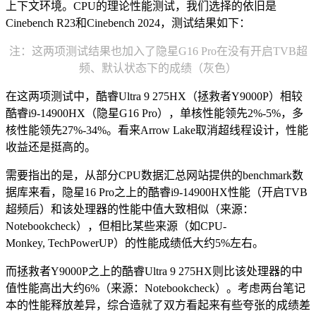
上下文环境。CPU的理论性能测试，我们选择的依旧是
Cinebench R23和Cinebench 2024，测试结果如下：
注：这两项测试结果也加入了隐星G16 Pro在没有开启TVB超
频、默认状态下的成绩（灰色）
在这两项测试中，酷睿Ultra 9 275HX（拯救者Y9000P）相较
酷睿i9-14900HX（隐星G16 Pro），单核性能领先2%-5%，多
核性能领先27%-34%。看来Arrow Lake取消超线程设计，性能
收益还是挺高的。
需要指出的是，从部分CPU数据汇总网站提供的benchmark数
据库来看，隐星16 Pro之上的酷睿i9-14900HX性能（开启TVB
超频后）和该处理器的性能中值大致相似（来源：
Notebookcheck），但相比某些来源（如CPU-
Monkey, TechPowerUP）的性能成绩低大约5%左右。
而拯救者Y9000P之上的酷睿Ultra 9 275HX则比该处理器的中
值性能高出大约6%（来源：Notebookcheck）。考虑两台笔记
本的性能释放差异，综合造就了双方看起来有些夸张的成绩差