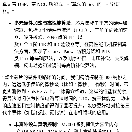
算是带 DSP，带 NCU 功能或一些算法的 SoC 的一些处理
器。”
多元硬件加速与高性能算法
：芯片集成了丰富的硬件加
速器，包括 2 个硬件电流环（HCL）、三角角函数加速
器、硬件校验、4096 点的 FFT 以
及 6 个 4 阶 FIR 和 IIR 滤波器等。在高性能电机控制算
法方面，实现了 Clark、Park、防积分饱和 PID、
反 Park 等基础算法，以及时序补偿、电压补偿、交叉解
耦、反电动势和过调制等高阶补偿算法。
“整个芯片的硬件电路环的时间，我们精确控制在 300 纳秒之
内，远远低于传统的微秒级（比如 4 微秒、1 微秒）时间，带
宽实测做到 3.5KHz 以上。” 徐勇介绍道，这样的性能优势使
得算法时间仅为传统电路算法时间的 1/10，抗干扰能力、动态
响应速度和控制精度都得到了显著提升，能够更好地对接第三
代半导体（如碳化硅、氮化镓）在电机领域的应用。
丰富外设与灵活控制
：M7000 系列提供大容量内存
（1MB SRAM、2MB Flash）和丰富的外设接口，包