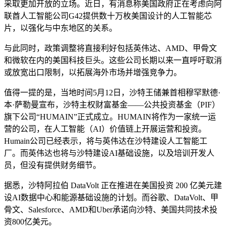
采取更加开放的立场。近日，有消息称美国政府正在考虑向阿
联酋人工智能公司G42提供数十万枚美国设计的人工智能芯
片，以强化与中东地区的关系。
与此同时，政策调整将直接利好包括英伟达、AMD、甲骨文
和微软在内的美国科技巨头。这些公司长期以来一直呼吁取消
或放宽出口限制，以拓展海外市场并增强竞争力。
值得一提的是，当地时间5月12日，沙特王储兼首相穆罕默德·
本·萨勒曼宣布，沙特主权财富基金——公共投资基金（PIF）
旗下公司“HUMAIN”正式成立。HUMAIN将作为一家统一运
营的公司，在人工智能（AI）价值链上开展运营和投资。
Humain公司已经表示，将与英伟达在沙特建设人工智能工
厂。而英伟达也将与沙特建设AI基础设施，以及培训开发人
员，但没有提供财务细节。
据悉，沙特阿拉伯 DataVolt 正在推进在美国投资 200 亿美元建
设AI数据中心和能源基础设施的计划。而谷歌、DataVolt、甲
骨文、Salesforce、AMD和Uber承诺向沙特、美国共同技术投
资800亿美元。