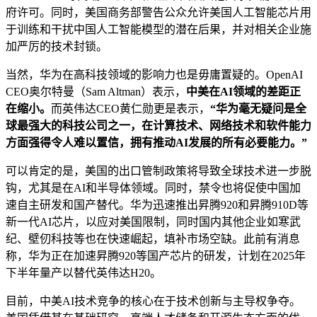
府许可。同时，美国商务部警告公众允许美国人工智能芯片用
于训练和干扰中国人工智能模型的潜在后果，并对相关企业施
加严厉的技术封锁。
当然，华为在高科技领域的影响力也是毋庸置疑的。OpenAI
CEO奥尔特曼（Sam Altman）表示，
中美在AI领域的差距正
在缩小。
而英伟达CEO黄仁勋更是表示，
“华为毫无疑问是全
球最强大的科技公司之一，在计算技术、网络技术和软件能力
方面强得令人难以置信，拥有推动AI发展的所有必要能力。”
可以肯定的是，美国的出口管制政策将导致全球技术进一步脱
钩，尤其是在AI和半导体领域。同时，禁令也将促使中国加
速自主研发和国产替代。华为迅速推出昇腾920和昇腾910D等
新一代AI芯片，以应对美国限制，同时国内其他企业如寒武
纪、壁仞科技等也在快速崛起，填补市场空缺。此前有消息
称，华为正在加速昇腾920等国产芯片的研发，计划在2025年
下半年量产以替代英伟达H20。
目前，中美AI技术竞争的核心在于技术创新与主导权争夺。