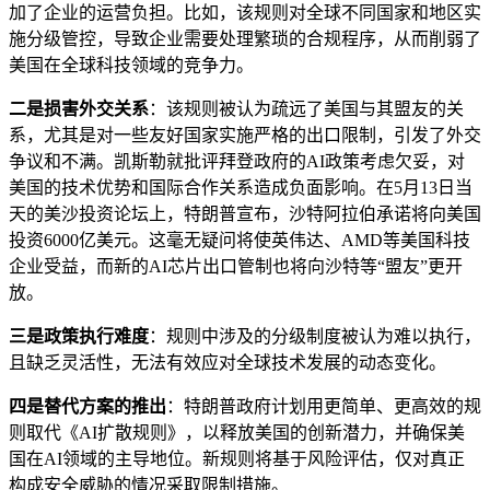
加了企业的运营负担。比如，该规则对全球不同国家和地区实
施分级管控，导致企业需要处理繁琐的合规程序，从而削弱了
美国在全球科技领域的竞争力。
二是损害外交关系
：该规则被认为疏远了美国与其盟友的关
系，尤其是对一些友好国家实施严格的出口限制，引发了外交
争议和不满。凯斯勒就批评拜登政府的AI政策考虑欠妥，对
美国的技术优势和国际合作关系造成负面影响。在5月13日当
天的美沙投资论坛上，特朗普宣布，沙特阿拉伯承诺将向美国
投资6000亿美元。这毫无疑问将使英伟达、AMD等美国科技
企业受益，而新的AI芯片出口管制也将向沙特等“盟友”更开
放。
三是政策执行难度
：规则中涉及的分级制度被认为难以执行，
且缺乏灵活性，无法有效应对全球技术发展的动态变化。
四是替代方案的推出
：特朗普政府计划用更简单、更高效的规
则取代《AI扩散规则》，以释放美国的创新潜力，并确保美
国在AI领域的主导地位。新规则将基于风险评估，仅对真正
构成安全威胁的情况采取限制措施。