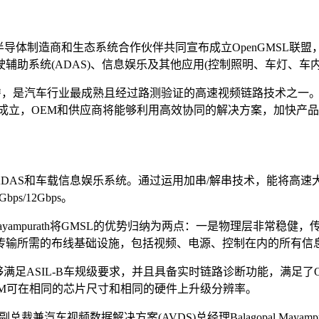
导体制造商和生态系统合作伙伴共同宣布成立OpenGMSL联盟，
助系统(ADAS)、信息娱乐及其他应用(控制照明、车灯、车
SL™，是汽车行业最成熟且经过路测验证的高速视频链路技术之一。截
联盟的成立，OEM和供应商将能够利用高效协同的解决方案，加快产
ADAS和车载信息娱乐系统。通过运用加串/解串技术，能将高
s/12Gbps。
pal Mayampurath将GMSL的优势归纳为两点：一是物理层
传输所需的布线基础设施，包括视频、电源、控制在内的所有信
足ASIL-B车规级要求，并且具备实时链路诊断功能，满足了OE
EM可在相同的芯片尺寸和相同的硬件上升级分辨率。
I副总裁兼汽车视频数据解决方案(AVDS)总经理Balagopal Mayampur