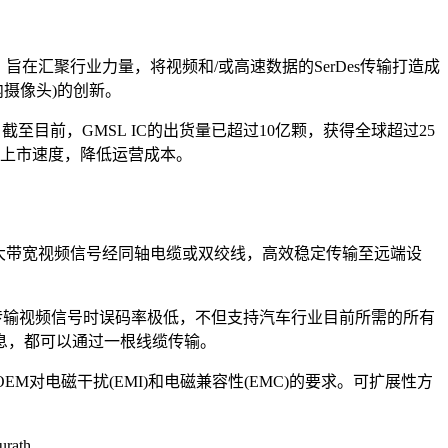
旨在汇聚行业力量，将视频和/或高速数据的SerDes传输打造成
内摄像头)的创新。
至目前，GMSL IC的出货量已超过10亿颗，获得全球超过25
品上市速度，降低运营成本。
速大带宽视频信号经同轴电缆或双绞线，高效稳定传输至远端设
非常稳健，传输视频信号时误码率极低，不但支持汽车行业目前所需的所有
息，都可以通过一根线缆传输。
M对电磁干扰(EMI)和电磁兼容性(EMC)的要求。可扩展性方
ath