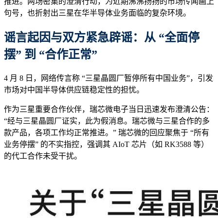
推进。两场密集的澄清行动，为近期沸沸扬扬的市场传闻画上
句号，也折射出三星在华半导体业务面临的复杂环境。
谣言起因与双方紧急辟谣：从 “全面停
摆” 到 “合作正常”
4 月 8 日，网络传言称 “三星晶圆厂暂停所有中国业务”，引发
市场对中国半导体供应链稳定性的担忧。
作为三星重要合作伙伴，瑞芯微电子当日迅速发布澄清公告：
“经与三星晶圆厂证实，此为假消息。瑞芯微与三星合作的多
款产品，各项工作均正常推进。” 瑞芯微的回应聚焦于 “所有
业务停摆” 的不实指控，强调其 AIoT 芯片（如 RK3588 等）
的代工合作未受干扰。