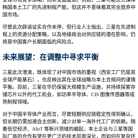
韩国本土工厂的先进制程产能，但这并不意味着其完全放弃中
国市场。
尽管此次辟谣证实合作未停，但行业人士指出，三星在先进制
程上的资源分配策略，以及地缘政治对供应链的潜在影响，仍
将是中国客户长期面临的风险点。
未来展望：在调整中寻求平衡
三星此次澄清，既体现了对中国市场的重视（西安工厂仍是其
全球产能基石），也反映出其在全球战略与本土合规间的谨慎
平衡。目前，三星在华仍保留大规模生产设施，并持续探索存
储芯片以外的代工机会，如功率半导体、CIS 图像传感器等成
熟制程领域。
对于中国半导体产业而言，尽管短期供应链稳定性得到确认，
但长期仍需加速自主创新，减少对单一海外代工厂的依赖。随
着低空经济、AIoT 等新兴领域的崛起，本土企业与三星等国
际厂商的合作有望在更广泛的技术层面深化，而如何在复杂环