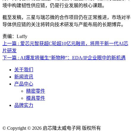
境中构建韧性供应链，仍是行业发展的核心课题。
截至发稿，三星与瑞芯微的合作项目仍在正常推进，市场对半
导体供应链的关注将转向技术研发与产能布局的长期博弈。
责编：Luffy
上一篇 : 爱芯元智获超C轮超10亿元融资，将用于新一代AI芯
片研发
下一篇 : AI爆发将催生“新物种”：EDA/IP企业眼中的新机遇
关于我们
新闻资讯
产品中心
精密零件
模具零件
品牌实力
联系人电话：18632164144 | 联系人邮箱：yaling_chen0923@163.com
© Copyright © 2026 启芯隆太威电子网 版权所有