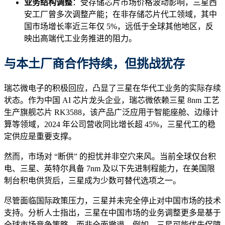
业务结构调整
：受存储芯片市场价格波动影响，三星西
安工厂曾多次调整产能；在非存储芯片代工领域，其中
国市场增长率近三年仅 5%，远低于全球其他地区，反
映出高端代工业务推进的阻力。
与
本土厂商合作持续
，
但挑战犹存
瑞芯微电子的积极回应，凸显了三星在华代工业务的实际存续
状态。作为中国 AI 芯片龙头企业，瑞芯微依赖三星 8nm 工艺
生产旗舰芯片 RK3588，该产品广泛应用于智能座舱、边缘计
算等领域，2024 年公司营收同比增长超 45%，三星代工的稳
定供应是重要支撑。
然而，市场对 “断供” 的担忧并非空穴来风。当前全球仅台积
电、三星、英特尔具备 7nm 及以下先进制程能力，在美国限
制台积电供货后，三星成为少数可替代选项之一。
尽管面临国际政策压力，三星并未完全停止对中国市场的技术
支持。分析人士指出，三星在中国市场的业务调整更多是基于
全球市场竞争策略，而非全面撤退。例如，三星可能优先保障