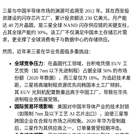
三星与中国半导体市场的渊源可追溯至 2012 年。其在西安投
资建设的闪存芯片工厂，累计投资额达 230 亿美元，月产能
达 40 万片晶圆，是三星全球 NAND 闪存供应链的关键支柱，
占其全球产能约 30%。该工厂不仅满足中国本土存储芯片需
求，更支撑了全球消费电子与数据中心的存储供应。
然而，近年来三星在华业务面临多重挑战：
全球竞争压力
：在晶圆代工领域，台积电凭借 EUV 工
艺优势（如 7nm 以下先进制程）占据全球 56% 的市场
份额（2020 年数据），而三星仅为 18%。为追赶技术差
距，三星将高端制程资源优先向韩国本土工厂倾斜，
其 EUV 光刻机配置数量远高于中国工厂，导致在华先
进制程业务拓展受限。
国际贸易环境影响
：美国对中国半导体产业的技术封锁
（如限制 7nm 及以下工艺 AI 芯片出口），迫使三星等
跨国企业在合规与市场之间权衡。2020 年华为受制裁
后，三星作为其供应商之一，订单量曾受短期冲击。