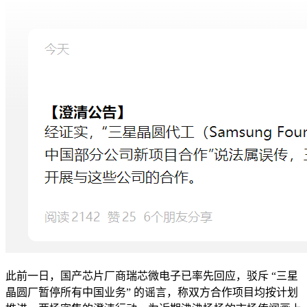
此前一日，国产芯片厂商瑞芯微电子已率先回应，驳斥 “三星
晶圆厂暂停所有中国业务” 的谣言，称双方合作项目均按计划