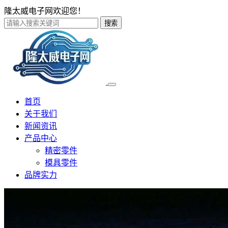
隆太威电子网欢迎您！
搜索
首页
关于我们
新闻资讯
产品中心
精密零件
模具零件
品牌实力