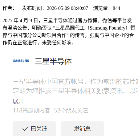
作者： 发布时间：2026-05-09 08:40:07 浏览量：
844
2025 年 4 月 9 日，三星半导体通过官方微博、微信等平台发
布澄清公告，明确否认 “三星晶圆代工（Samsung Foundry）暂
停与中国部分公司新项目合作” 的传言，强调与中国企业的合
作仍在正常进行，未受任何影响。