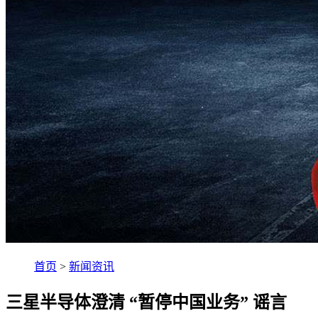
首页
>
新闻资讯
三星半导体澄清 “暂停中国业务” 谣言