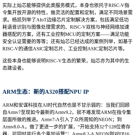
实际上灿芯能够提供此类服务模式，本身也依托于RISC-V指
令集开放开源的特性，做灵活的配置和定制，满足不同场景需
求。杨凯列举了AIoT边缘芯片定制解决方案，包括满足低功
耗语音识别与图像处理需求的、RISC-V双核与神经网络加速
器搭配的方案，还有工业控制MCU的定制方案——满足功能
安全认证需要的等等；还有灿芯已经达成的案例列举，如基于
RISC-V的通信ASIC定制芯片、工业控制ASIC定制芯片等。
这些本身也能够说明RISC-V生态的繁荣，灿芯亦为其中的生
态建设者。
ARM生态：新的A320搭配NPU IP
ARM和安谋科技在AI时代自然也是不甘示弱的：当我们回顾
自Armv7至现如今最新的Armv9.2，就不难发现ARM在指令集
层面所做的推进。Armv7-A引入了众所周知的NEON；到
Armv8.0-A，做了更进一步的扩展，“开始支持32个128位寄存
器，可同时并行多个乘加运算”；Armv8.2-A NEON则对FP16