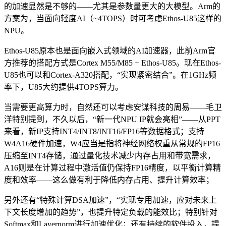
的加速显然是不够的——尤其是参数量更大的大模型。Arm的
方案为，当面向轻度AI（~4TOPS）时可考虑Ethos-U85这样的
NPU。
Ethos-U85原本也是面向嵌入式领域的AI加速器，此前Arm官
方推荐的搭配方式是Cortex M55/M85 + Ethos-U85。现在Ethos-
U85也可以和Cortex-A320搭配，“实现紧密结合”。在1GHz频
率下，U85大约提供4TOPS算力。
当需要更高算力时，自然还可以考虑安谋科技的周易——毛卫
洋特别提到，不久以后，“新一代NPU IP就会亮相”——从PPT
来看，新IP支持INT4/INT8/INT16/FP16等数据格式；支持
W4A16硬件加速，W4应当是指将神经网络权重从常规的FP16
压缩至INT4存储，通过量化技术减少内存占用和带宽需求，
A16则是在计算过程中激活值仍保持FP16精度，以平衡计算精
度和效率——这么做有利于降低内存占用、提升计算效率；
另外还有“特殊计算DSA加速”，“实现专用加速，应对未来上
下文长度增加的趋势”，也提升特定负载的能效比；特别针对
Softmax和Layernorm进行加速优化；还有持续的软件投入，提