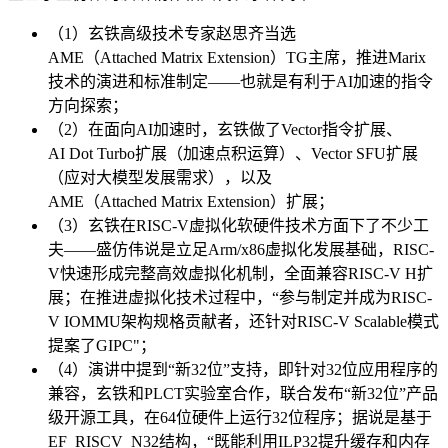
（1）玄铁高级技术专家赵思齐当选
AME（Attached Matrix Extension）TG主席，推进Marix
技术的演进和标准制定——也就是有利于AI加速的指令
方向探索；
（2）在面向AI加速时，玄铁做了Vector指令扩展、
AI Dot Turbo扩展（加速点积运算）、Vector SFU扩展
（应对大模型发展需求），以及
AME（Attached Matrix Extension）扩展；
（3）玄铁在RISC-V虚拟化软硬件技术方面下了不少工
夫——盛仿伟说是立足Arm/x86虚拟化发展基础，RISC-
V快速形成完整高效虚拟化机制，全面兼容RISC-V H扩
展；在推进虚拟化技术过程中，“参与制定并成为RISC-
V IOMMU架构规格贡献者，还针对RISC-V Scalable模式
提案了GIPC"；
（4）演讲中提到“新32位”支持，即针对32位应用程序的
兼容，玄铁和PLCT实验室合作，联合发布“新32位”产品
级开源工具，在64位硬件上运行32位程序；据说是基于
EF_RISCV_N32结构，“既能利用ILP32提升缓存和内存