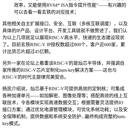
效率，又能使用RV64* ISA指令提升性能”——有兴趣的
可以去看一看玄铁的对应技术；
其他相关自主扩展接口、安全、互联（多核互联调度），以及
具体的IP产品、设计平台、开发工具链就不做赘述了，我们认
为以上几项就足以展现RISC-V高水平、快速的生态建设现状
了。目前玄铁RISC-V IP授权数超过800个，客户近600家，累
计出货芯片超过45亿颗。
另外一家在论坛上着重谈RISC-V的是灿芯半导体，并强调自
家所推的RISC-V芯片定制化turn-key解决方案——这也与
RISC-V的时代主旋律完美契合。
杨凯介绍说，灿芯基于RISC-V可提供高效的定制核；可集成
各种加速单元——如加解密、图像处理等；搭配高效的线上互
联技术，令各模块实现高速数据交互；根据需要灵活提供IO
接口方案；通过优化电源管理模块，可优化系统功耗；以及安
全保障机制，提供数据和系统安全防护...最终构成完整的turn-
key模式。