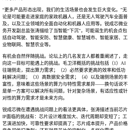
“更多产品形态出现，我们的生活场景也会发生巨大变化。”无
论是可能要走进家庭的家政机器人，还是无人驾驶汽车全面普
及，以及工业领域的全面自动化和机器人应用等。锐成芯微业
务开发副总监张涛描绘了当智能“下沉”，可能诞生的机会点包
括自动驾驶、智能安防、智慧健康、智慧城市、智能家居、工
业物联网、智慧农业等。
有机会自然伴随挑战。论坛上的几名发言人都着重阐述了，走
向这一目标可能遇上的挑战。毛卫洋概括的挑战包括（1）AI
往端侧走，提出算力需求；（2）必然要求更高的效率和低功
耗解决问题；（3）高数据安全需求；（4）以及端侧场景的丰
富性，意味着这些场景的算力与特性需求差异——换句话说不
是单一方案可以解决所有问题，针对复杂场景，有适应性或针
对性的算力需求才是未来方向。
锐成芯微在遭遇挑战问题上的看法更具体，张涛描述当前芯片
IP面临的挑战有：芯片设计难度加大、迭代周期却变短了；工
艺演进加快，可靠性要求却提高了；芯片成本提升，产品价格