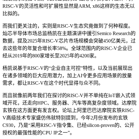
RISC-V的灵活性和可扩展性显然是ARM, x86这样的生态无以
比拟的。
而我们更关注的，实则是RISC-V生态究竟做到了何种程度。
灿芯半导体市场总监杨凯在主题演讲中援引Semico Research的
数据，提及2025年RISC-V芯片市场规模会突破450亿美元，过
去这些年的年复合增长率58%。全球范围内的RISC-V企业已
经从2019年的800家增长至2025年的4200家。
杨凯说基于RISC-V的“企业自主可控”特性，以及当前展现出
在诸多领域的巨大应用潜力，加上AI令更多应用场景的放量
需求，都让RISC-V在这个时代显得与众不同。
而且就像前两年我们在探讨的RISC-V并不单纯在IoT嵌入式领
域开花，还走向HPC、服务器、汽车等高复杂度领域。达摩院
玄铁在这方面更有发言权。论坛上阿里巴巴达摩院玄铁RISC-
V高级技术专家盛仿伟就特别提到，今年2月份发布的玄铁
C930，乃是“采用RISC-V指令集、已经silicon-proven的、公开
授权的最强性能的CPU IP之一”。