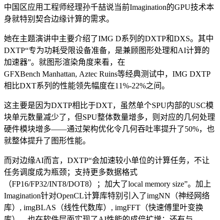
中国区应用工程师经理孙千喆说当前Imagination的GPU技术本
身就特别契合边缘计算的需求。
她在主题演讲中主要介绍了IMG D系列的DXTP和DXS。其中
DXTP“专为功耗受限设备准备，是兼顾图形处理和AI计算的
加速器”。就图形渲染角度来看，在
GFXBench Manhattan, Aztec Ruins等经典测试中，IMG DXTP
相比DXT系列的性能领先幅度在11%-22%之间。
这主要是因为DXTP相比于DXT，虽然单个SPU内部的USC模
块单元数量减少了，但SPU整体数量增多，则对应的几何处理
硬件模块增多——通过架构优化令几何吞吐率提升了50%，也
就整体提升了图形性能。
而对边缘AI而言，DXTP“会加速较小单位的计算任务，不让
任务调度成为瓶颈；支持更多数据格式
（FP16/FP32/INT8/DOT8）；加大了local memory size”。加上
Imagination针对OpenCL计算库特别引入了imgNN（神经网络
库）, imgBLAS（线性代数库）, imgFFT（快速傅里叶变换
库），也在软件层面实现了AI性能的成倍扩增；还有与