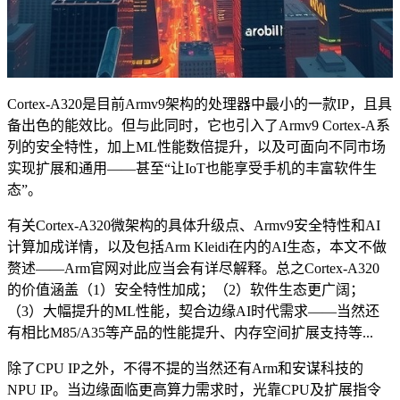
Cortex-A320是目前Armv9架构的处理器中最小的一款IP，且具
备出色的能效比。但与此同时，它也引入了Armv9 Cortex-A系
列的安全特性，加上ML性能数倍提升，以及可面向不同市场
实现扩展和通用——甚至“让IoT也能享受手机的丰富软件生
态”。
有关Cortex-A320微架构的具体升级点、Armv9安全特性和AI
计算加成详情，以及包括Arm Kleidi在内的AI生态，本文不做
赘述——Arm官网对此应当会有详尽解释。总之Cortex-A320
的价值涵盖（1）安全特性加成；（2）软件生态更广阔；
（3）大幅提升的ML性能，契合边缘AI时代需求——当然还
有相比M85/A35等产品的性能提升、内存空间扩展支持等...
除了CPU IP之外，不得不提的当然还有Arm和安谋科技的
NPU IP。当边缘面临更高算力需求时，光靠CPU及扩展指令