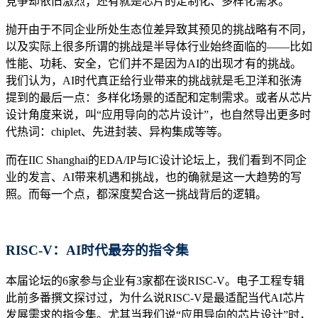
竞争却依旧激烈；还有就是芯片的定制化、多样化需求。
抛开由于不同企业所处生态位差异致其预见的挑战略有不同，
以及实际上很多所谓的挑战是半导体行业始终面临的——比如
性能、功耗、安全，它们并不是因为AI的出现才有的挑战。
我们认为，AI时代真正给行业带来的挑战就是毛卫洋和张涛
提到的最后一点：多样化场景的适配和定制需求。或者从芯片
设计角度来说，叫“应用导向的芯片设计”，也自然导出更多时
代热词：chiplet、先进封装、异构集成等等。
而在IIC Shanghai的EDA/IP与IC设计论坛上，我们看到不同企
业的发言、AI带来机遇和挑战，也的确就是这一大趋势的写
照。而每一个点，都深度契合这一挑战背后的逻辑。
RISC-V：AI时代最夯的指令集
本届论坛的6家参与企业有3家都在谈RISC-V。电子工程专辑
此前多番撰文探讨过，为什么说RISC-V是最适配当代AI芯片
发展需求的指令集。尤其当我们说“应用导向的芯片设计”时，