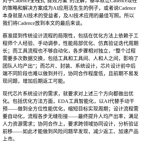
对于Cadence全栈式“提效方案”的注解，基本就让Cadence现在
的策略和解决方案成为AI应用活生生的例子，或者说Cadence
本身就是AI技术的受益者，及AI技术应用的最佳写照。所以
我们将Cadence放到本文的最后来谈。
蔡准提到传统设计流程的局限性，包括在优化方法上依赖于工
程师个人经验、手动调参，性能局部优化、仿真验证迭代周期
长；而工具流程也不够自动化，各步骤相对独立，“整个过程
需要多次数据交换，包括工具和工具间、人和人之间，影响了
团队人均产出”；而芯片、封装、系统设计，芯片设计前中后
端不同阶段也难以做到并行，协同合作程度低，且前期不易发
现问题，增加后期返工可能。
现代芯片系统设计的需求，就要求对上述三个方向都做出优
化。包括优化方法方面，EDA工具智能化，以AI代替手动干
预——做到全方位性能优化，缩短目标实现周期；设计流程需
要自动化，流程各步无缝衔接——最终提升人均产出率，满足
人力资源需求；协同合作上，要求跨领域协同设计，分析验证
前移——如此才能做到风险问题早发现，减少返工、加速产品
上市。