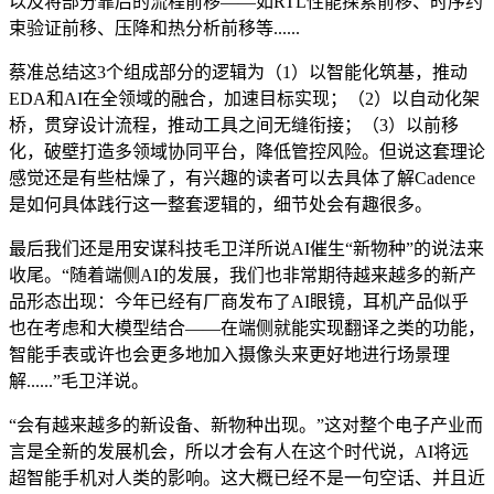
以及将部分靠后的流程前移——如RTL性能探索前移、时序约
束验证前移、压降和热分析前移等......
蔡准总结这3个组成部分的逻辑为（1）以智能化筑基，推动
EDA和AI在全领域的融合，加速目标实现；（2）以自动化架
桥，贯穿设计流程，推动工具之间无缝衔接；（3）以前移
化，破壁打造多领域协同平台，降低管控风险。但说这套理论
感觉还是有些枯燥了，有兴趣的读者可以去具体了解Cadence
是如何具体践行这一整套逻辑的，细节处会有趣很多。
最后我们还是用安谋科技毛卫洋所说AI催生“新物种”的说法来
收尾。“随着端侧AI的发展，我们也非常期待越来越多的新产
品形态出现：今年已经有厂商发布了AI眼镜，耳机产品似乎
也在考虑和大模型结合——在端侧就能实现翻译之类的功能，
智能手表或许也会更多地加入摄像头来更好地进行场景理
解......”毛卫洋说。
“会有越来越多的新设备、新物种出现。”这对整个电子产业而
言是全新的发展机会，所以才会有人在这个时代说，AI将远
超智能手机对人类的影响。这大概已经不是一句空话、并且近