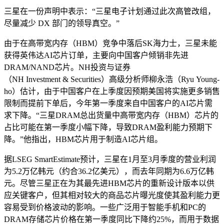
三星在一份声明中表示：“三星电子计划通过此次高管改组，
尽量减少 DX 部门的领导真空。”
由于在​​高带宽内存（HBM）​​竞争中落后SK海力士，三星未能
获得英伟达AI芯片订单，主要向中国客户倾销​​非先进
DRAM/NAND芯片。NH投资与证券
（NH Investment & Securities）高级分析师柳永浩（Ryu Young-
ho）估计，由于中国客户在上季度因预期美国将实施更多销售
限制而提前下单后，今年第一季度来自中国客户的AI芯片需
求下降。“三星DRAM总出货量中高带宽内存（HBM）芯片的
占比可能在第一季度小幅下降，导致DRAM盈利能力预期下
降。”他指出，HBM芯片用于制造AI芯片组。
据LSEG SmartEstimate预计，三星在1月至3月季度的营业利润
为5.2万亿韩元（约合36.2亿美元），而去年同期为6.6万亿韩
元。尽管三星正在为其最先进HBM芯片的重新设计版本以供
应关键客户，但其相对较大的商品芯片曝光度使其盈利能力更
容易受到价格波动的影响。一些广泛用于智能手机和PC的
DRAM存储芯片价格在第一季度同比下降约25%，而用于数据