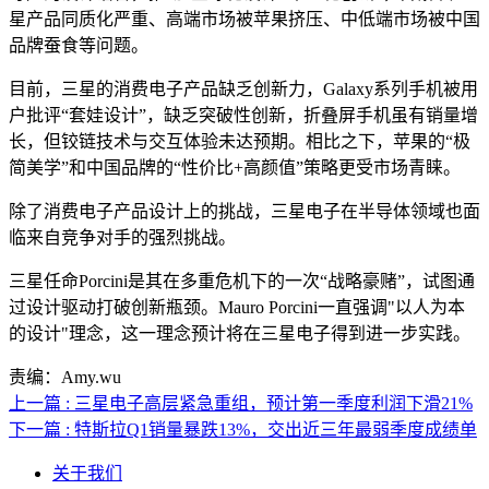
星产品同质化严重、高端市场被苹果挤压、中低端市场被中国
品牌蚕食等问题。
目前，三星的消费电子产品缺乏创新力，Galaxy系列手机被用
户批评“套娃设计”，缺乏突破性创新，折叠屏手机虽有销量增
长，但铰链技术与交互体验未达预期。相比之下，苹果的“极
简美学”和中国品牌的“性价比+高颜值”策略更受市场青睐。
除了消费电子产品设计上的挑战，三星电子在半导体领域也面
临来自竞争对手的强烈挑战。
三星任命Porcini是其在多重危机下的一次“战略豪赌”，试图通
过设计驱动打破创新瓶颈。Mauro Porcini一直强调"以人为本
的设计"理念，这一理念预计将在三星电子得到进一步实践。
责编：Amy.wu
上一篇 : 三星电子高层紧急重组，预计第一季度利润下滑21%
下一篇 : 特斯拉Q1销量暴跌13%，交出近三年最弱季度成绩单
关于我们