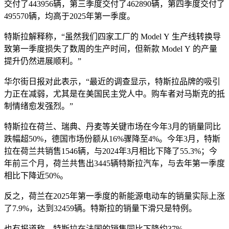
交付了443956辆，第三季度交付了462890辆，第四季度交付了
495570辆，均高于2025年第一季度。
特斯拉解释称，“虽然我们四家工厂的 Model Y 生产线转换导
致第一季度损失了数周的生产时间，但新款 Model Y 的产量
提升仍然进展顺利。”
华尔街日报对此表示，“最近的调查显示，特斯拉品牌的吸引
力正在减弱，尤其是在美国民主党人中。购车者对马斯克的抵
制情绪愈发强烈。”
特斯拉在荷兰、瑞典、丹麦等关键市场在今年3月的销量同比
跌幅超50%，德国市场份额从16%骤降至4%。今年3月，特斯
拉在荷兰共销售1546辆，与2024年3月相比下降了55.3%；今
年前三个月，荷兰共售出3445辆特斯拉汽车，与去年第一季度
相比下降近50%。
反之，荷兰在2025年第一季度的新能源电动车的销量实际上涨
了7.9%，达到32459辆。特斯拉的销量下滑只是特例。
也有报道称，特斯拉在法国的销售同比下降约37%。