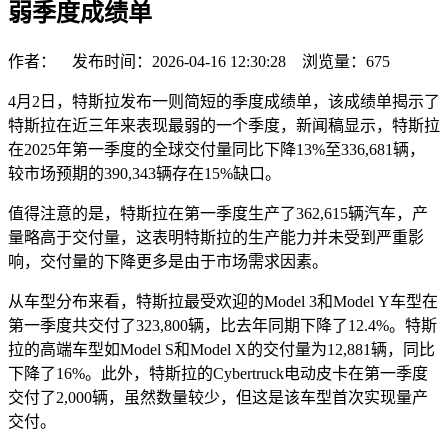
弱季度成绩单
作者： 发布时间：2026-04-16 12:30:28 浏览量：
675
4月2日，特斯拉发布一则简短的季度成绩单，该成绩单揭示了
特斯拉在近三年来表现最弱的一个季度，新闻稿显示，特斯拉
在2025年第一季度的全球交付量同比下降13%至336,681辆，
较市场预期的390,343辆存在15%缺口。
值得注意的是，特斯拉在第一季度生产了362,615辆汽车，产
量略高于交付量，这表明特斯拉的生产能力并未受到严重影
响，交付量的下降更多是由于市场需求因素。
从车型分布来看，特斯拉最受欢迎的Model 3和Model Y车型在
第一季度共交付了323,800辆，比去年同期下降了12.4%。特斯
拉的高端车型如Model S和Model X的交付量为12,881辆，同比
下降了16%。此外，特斯拉的Cybertruck电动皮卡在第一季度
交付了2,000辆，虽然数量较少，但这是该车型首次实现量产
交付。