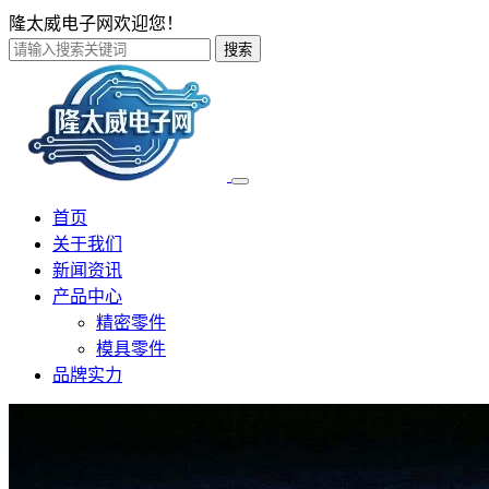
隆太威电子网欢迎您！
搜索
首页
关于我们
新闻资讯
产品中心
精密零件
模具零件
品牌实力