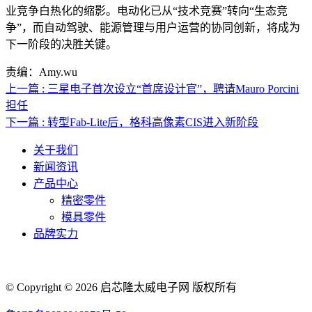
业竞争白热化的缩影。电动化已从“技术竞赛”转向“生态竞
争”，而自动驾驶、能源管理与用户运营的协同创新，将成为
下一阶段的决胜关键。
责编：Amy.wu
上一篇 : 三星电子首次设立“首席设计官”，聘请Mauro Porcini
担任
下一篇 : 转型Fab-Lite后，格科高像素CIS进入新阶段
关于我们
新闻资讯
产品中心
精密零件
模具零件
品牌实力
联系人电话：18632164144 | 联系人邮箱：yaling_chen0923@163.com
© Copyright © 2026 启芯隆太威电子网 版权所有