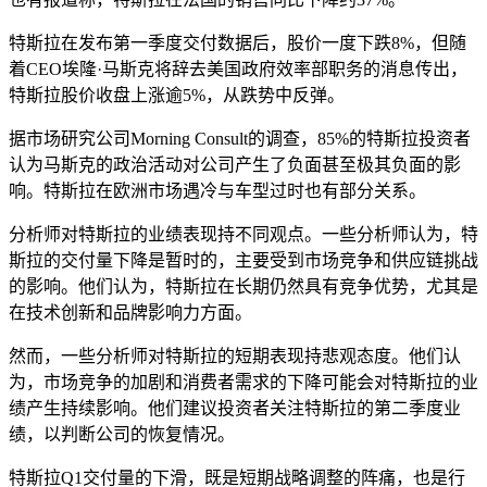
特斯拉在发布第一季度交付数据后，股价一度下跌8%，但随
着CEO埃隆·马斯克将辞去美国政府效率部职务的消息传出，
特斯拉股价收盘上涨逾5%，从跌势中反弹。
据市场研究公司Morning Consult的调查，85%的特斯拉投资者
认为马斯克的政治活动对公司产生了负面甚至极其负面的影
响。特斯拉在欧洲市场遇冷与车型过时也有部分关系。
分析师对特斯拉的业绩表现持不同观点。一些分析师认为，特
斯拉的交付量下降是暂时的，主要受到市场竞争和供应链挑战
的影响。他们认为，特斯拉在长期仍然具有竞争优势，尤其是
在技术创新和品牌影响力方面。
然而，一些分析师对特斯拉的短期表现持悲观态度。他们认
为，市场竞争的加剧和消费者需求的下降可能会对特斯拉的业
绩产生持续影响。他们建议投资者关注特斯拉的第二季度业
绩，以判断公司的恢复情况。
特斯拉Q1交付量的下滑，既是短期战略调整的阵痛，也是行