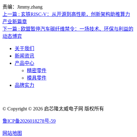
责编：Jimmy.zhang
上一篇 : 玄铁RISC-V：从开源到高性能，创新架构助推算力
产业新篇章
下一篇 : 欧盟暂停汽车碳纤维禁令：一场技术、环保与利益的
动态博弈
关于我们
新闻资讯
产品中心
精密零件
模具零件
品牌实力
联系人电话：18632164144 | 联系人邮箱：yaling_chen0923@163.com
© Copyright © 2026 启芯隆太威电子网 版权所有
鲁ICP备2026018278号-59
网站地图