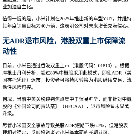
业加速自主化。
值得一提的是，小米计划在2025年推出新的车型YU7，并维持
其年度销量目标为40万辆，这表明公司对未来增长充满信心。
无ADR退市风险，港股双重上市保障流
动性
目前，小米已通过香港双重上市（港股代码：01810）。根据
摩根士丹利分析，超过80%中概股采用此模式，即使ADR（美
国存托凭证）退市，投资者可将持股转换为港股继续交易，流
动性风险可控。
何况，当前中美关税谈判焦点集中于贸易壁垒，而非针对中概
股的《外国公司问责法案》（HFCAA），退市风险暂未显著
升级。
尽管小米因安全事故导致美股ADR短期下跌6.7%，但港股表
现相对稳定，反映投资者对小米基本面的长期认可。