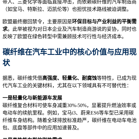
帝人、三菱化学等面临直接冲击，而依赖碳纤维的汽车制造商
（如宝马、特斯拉、迈凯伦等）也担忧技术路线被迫调整。
欧盟最终撤回禁令，主要原因是
环保目标与产业利益的平衡需
求
。此举被视为对日本企业及汽车制造商游说的妥协，同时也
反映了欧盟在绿色转型中需兼顾技术可行性与经济成本。
碳纤维在汽车工业中的核心价值与应用现
状
据悉，碳纤维凭借
高强度、轻量化、耐腐蚀
等特性，已成为现
代汽车工业的关键材料，尤其在以下领域具有不可替代性：
一是轻量化与新能源车发展
碳纤维复合材料可使车身减重30%-50%，显著提升燃油效率或
电动车的续航里程。例如，宝马i3、蔚来ES6等车型已采用碳
纤维车身结构。随着全球排放标准趋严，碳纤维在电动车电池
包、底盘等部件中的应用加速普及。