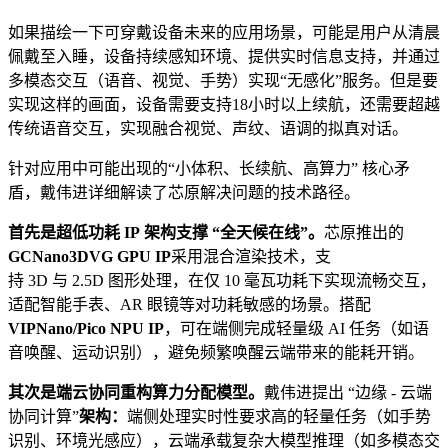
如果描绘一下可穿戴设备未来的应用场景，可能是用户从清晨
佩戴至入睡，设备持续感知环境、提供实时信息支持，并通过
多模态交互（语音、视觉、手势）实现“无感化”服务。但是要
实现这样的画面，设备需要支持18小时以上续航，还需要超越
传统语音交互，实现融合视觉、声纹、语调的拟真对话。
针对应用中可能出现的“小体积、长续航、高算力” 核心矛
盾，戴伟进详细解读了芯原解决问题的技术路径。
首先是
超低功耗 IP 架构支撑 “全天候在线”
。
芯原推出的
GCNano3DVG GPU IP
采用混合渲染技术，支
持 3D 与 2.5D 图形处理，在仅 10 毫瓦功耗下实现流畅交互，
适配智能手表、AR 眼镜等对功耗敏感的场景。搭配
VIPNano
/Pico NPU IP
，可在端侧完成轻量级 AI 任务（如语
音唤醒、运动识别），避免频繁唤醒云端带来的能耗开销。
其次
是
端云协同
重构
算力分配
模型
。
戴伟进提出 “边缘 - 云端
协同计算”
架构：
端侧处理实时性要求高的轻量任务（如手势
识别、环境光感应），云端承载复杂大模型推理（如多模态交