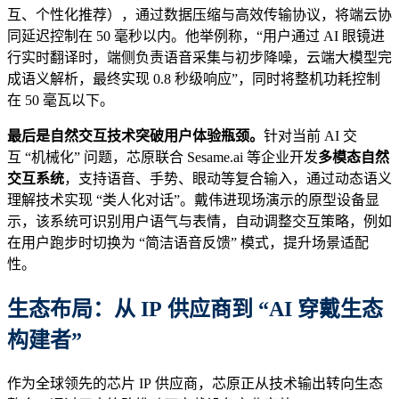
互、个性化推荐），通过数据压缩与高效传输协议，将端云协
同延迟控制在 50 毫秒以内。他举例称，“用户通过 AI 眼镜进
行实时翻译时，端侧负责语音采集与初步降噪，云端大模型完
成语义解析，最终实现 0.8 秒级响应”，同时将整机功耗控制
在 50 毫瓦以下。
最后是
自然交互技术突破用户体验瓶颈
。
针对当前 AI 交
互 “机械化” 问题，芯原联合 Sesame.ai 等企业开发
多模态自然
交互系统
，支持语音、手势、眼动等复合输入，通过动态语义
理解技术实现 “类人化对话”。戴伟进现场演示的原型设备显
示，该系统可识别用户语气与表情，自动调整交互策略，例如
在用户跑步时切换为 “简洁语音反馈” 模式，提升场景适配
性。
生态布局：从 IP 供应商到 “AI 穿戴生态
构建者”
作为全球领先的芯片 IP 供应商，芯原正从技术输出转向生态