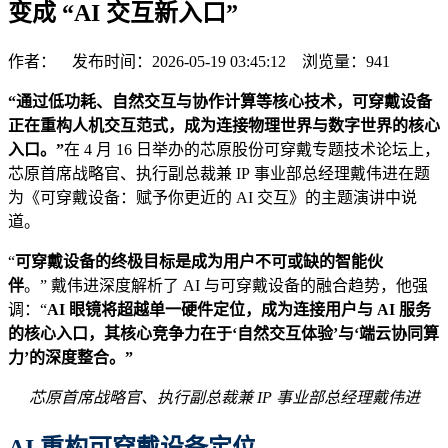
变成 “AI 交互新入口”
作者： 发布时间：2026-05-19 03:45:12 浏览量：
941
“
通过低功耗、自然交互与协作计算等核心技术，可穿戴设备
正在重构人机交互范式，成为连接物理世界与数字世界的核心
入口。
”
在 4 月 16 日举办的芯原股份可穿戴专题技术论坛上，
芯原首席战略官、执行副总裁兼 IP 事业部总经理戴伟进在题
为《可穿戴设备：赋予你更近的 AI 交互》的主题演讲中说
道。
“
可穿戴设备的终极目标是成为用户不可或缺的智能伙
伴
。” 戴伟进深度解析了 AI 与可穿戴设备的融合趋势，他强
调：“
AI 眼镜将超越单一硬件定位，成为连接用户与 AI 服务
的核心入口，其核心竞争力在于‘自然交互体验’与‘端云协同算
力’的深度整合
。”
芯原首席
战略官、执行副总裁兼 IP 事业部总经理戴伟进
AI 重构可穿戴设备定位