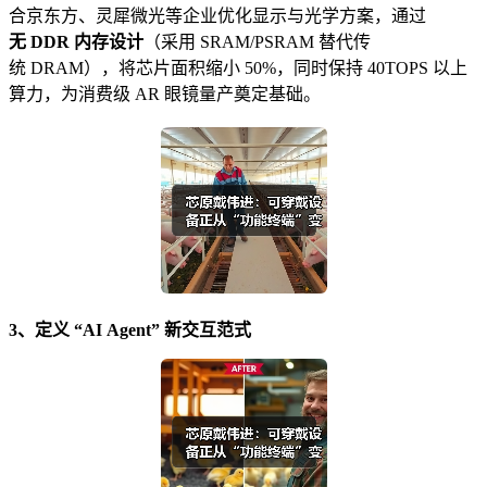
合京东方、灵犀微光等企业优化显示与光学方案，通过
无 DDR 内存设计
（采用 SRAM/PSRAM 替代传
统 DRAM），将芯片面积缩小 50%，同时保持 40TOPS 以上
算力，为消费级 AR 眼镜量产奠定基础。
3、定义 “AI Agent” 新交互范式