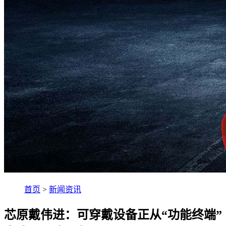
首页
>
新闻资讯
芯原戴伟进：可穿戴设备正从“功能终端”