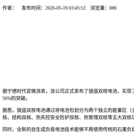
作者： 发布时间：2026-05-19 03:45:12 浏览量：
886
据宁德时代官微消息，该公司正式发布了骁遥双核电池，实现
50%的突破。
据悉，骁遥双核电池通过将电池包划分为两个独立的能量区（
核、结构双核、热失控安全防护双核、热管理双核等五大双核
同时，全新的自生成负极电池技术能够不再使用传统的石墨负极