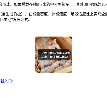
而成。如果搭载在轴距3米的中大型轿车上，配电量可突破180k
（自生成负极），在能量密度、补能速度、场景适应性上实现全
化电池”发展范式。
互新入口”