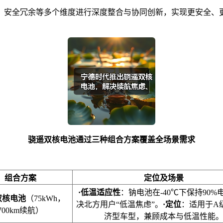
、安全冗余等多个维度进行深度整合与协同创新，实现更安全、
骁遥双
核电池通过三种组合方案覆盖全场景需求
组合方案
定位及场景
·
低温适应性
：钠电池在-40℃下保持90%
双核电池
（75kWh，
决北方用户“低温焦虑”。
·
定位
：适用于A
700km续航）
济型车型，兼顾成本与低温性能