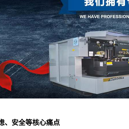
虑、安全等核心痛点