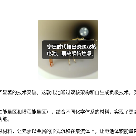
了显著的技术突破。这款电池通过双核架构和自生成负极技术，实
主能量区和增程能量区），结合不同化学体系的材料，实现了更
功能。
材料，让元素以金属的形式沉积在集流体上，让电池体积能量密度