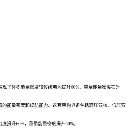
现了体积能量密度较传统电池提升60%、重量能量密度提升
高的能量密度和续航能力。这套架构具备包括高压双核、低压双
提升60%，重量能量密度提升50%。