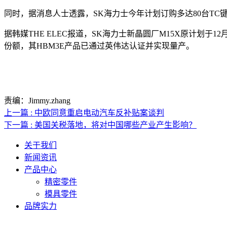
同时，据消息人士透露，SK海力士今年计划订购多达80台TC
据韩媒THE ELEC报道，SK海力士新晶圆厂M15X原计划于
份额，其HBM3E产品已通过英伟达认证并实现量产。
责编：Jimmy.zhang
上一篇 : 中欧同意重启电动汽车反补贴案谈判
下一篇 : 美国关税落地，将对中国哪些产业产生影响？
关于我们
新闻资讯
产品中心
精密零件
模具零件
品牌实力