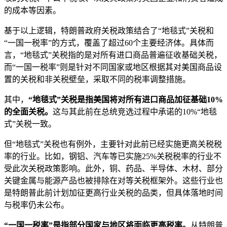
的成本等因素。
基于以上逻辑，特朗普政府关税政策结合了“地毯式”关税和
“一国一税率”的方式，覆盖了超过60个主要经济体。具体而
言，“地毯式”关税指的是对所有进口商品普遍征收基础关税，
而“一国一税率”则是针对不同国家或地区根据其对美国商品设
置的关税和非关税壁垒，采取不同的税率调整措施。
其中，
“地毯式”关税
是指
美国将对所有进口商品加征基础10%
的全面关税
。
这与其此前在总统竞选过程中承诺的10%“地毯
式”关税一致。
但“地毯式”关税也有例外，主要针对此前已经实施更高关税税
率的行业。比如，钢铝、汽车等已实施25%关税税率的行业不
受此次关税政策影响。此外，铜、药品、半导体、木材、部分
关键金属与能源产品也被排除在对等关税框架外。这些行业也
是特朗普此前计划加征更高行业关税的品类，但具体落地时间
与税率仍未公布。
“一国
一
税率
”
是指
部分国家与地区将面临更高税率。
从特朗普