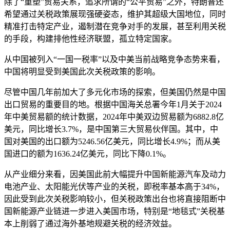
除了“重塑”贸易关系，追求所谓的“公平贸易”之外，特朗普还
希望通过关税政策展现强硬姿态，维护其超级大国地位，同时
精准打击特定产业，遏制潜在竞争对手的发展，甚至利用关税
的手段，构建排他性经济联盟，孤立特定国家。
从中国被列入“一国一税率”以及中美当前战略竞争态势来看，
中国将明显受到美国此次关税政策的影响。
尽管中国几年前加大了多元化市场的探索，但美国仍然是中国
出口贸易的重要目的地。根据中国海关总署今年1月关于2024
年中美贸易额的统计数据，2024年中美双边贸易额为6882.8亿
美元，同比增长3.7%，是中国第三大贸易伙伴国。其中，中
国对美国的出口额为5246.56亿美元，同比增长4.9%；而从美
国进口的额为1636.24亿美元，同比下降0.1%。
从产业细分来看，因美国此前大幅提升中国新能源汽车及动力
电池产业、太阳能光伏等产业的关税，即税率基本高于34%，
因此受到此次关税影响较小，但关税政策出台也将直接阻断中
国新能源产业链进一步进入美国市场，特别是“地毯式”关税基
本上削弱了通过海外基地规避关税的经济效益。