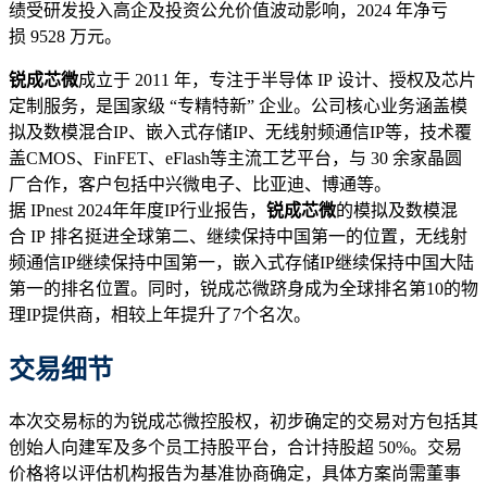
绩受研发投入高企及投资公允价值波动影响，2024 年净亏
损 9528 万元。
锐成芯微
成立于 2011 年，专注于半导体 IP 设计、授权及芯片
定制服务，是国家级 “专精特新” 企业。公司核心业务涵盖模
拟及数模混合IP、嵌入式存储IP、无线射频通信IP等，技术覆
盖CMOS、FinFET、eFlash等主流工艺平台，与 30 余家晶圆
厂合作，客户包括中兴微电子、比亚迪、博通等。
据 IPnest 2024年年度IP行业报告，
锐成芯微
的模拟及数模混
合 IP 排名挺进全球第二、继续保持中国第一的位置，无线射
频通信IP继续保持中国第一，嵌入式存储IP继续保持中国大陆
第一的排名位置。同时，锐成芯微跻身成为全球排名第10的物
理IP提供商，相较上年提升了7个名次。
交易细节
本次交易标的为锐成芯微控股权，初步确定的交易对方包括其
创始人向建军及多个员工持股平台，合计持股超 50%。交易
价格将以评估机构报告为基准协商确定，具体方案尚需董事