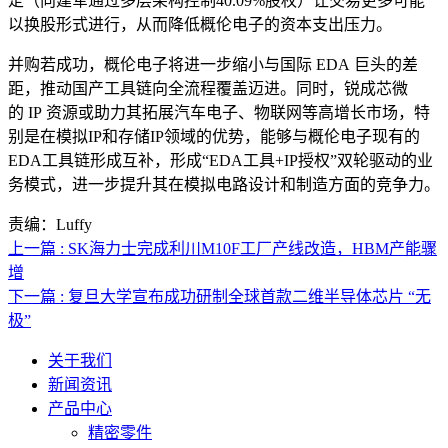
定（向建军通过多层架构控制40.09%股权）让交易更多可能
以换股形式进行，从而降低概伦电子的资本支出压力。
并购若成功，概伦电子将进一步缩小与国际 EDA 巨头的差
距，推动国产工具链向全流程覆盖迈进。同时，锐成芯微
的 IP 资源或助力其拓展汽车电子、物联网等高增长市场，特
别是在模拟IP和存储IP领域的优势，能够与概伦电子现有的
EDA工具链形成互补，形成“EDA工具+IP授权”双轮驱动的业
务模式，进一步提升其在模拟电路设计和制造方面的竞争力。
责编：Luffy
上一篇 : SK海力士完成利川M10F工厂产线改造，HBM产能骤
增
下一篇 : 复旦大学宣布成功研制全球首款二维半导体芯片 “无
极”
关于我们
新闻资讯
产品中心
精密零件