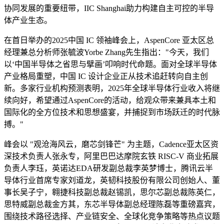
协同发展的重要纽带，IIC Shanghai助力构建自主可控的半导
体产业生态。
在首日举办的2025中国 IC 领袖峰会上，AspenCore 亚太区总
经理兼总分析师张毓波Yorbe Zhang先生指出："今天，我们
以‘中国半导体之省思与擘画’叩响时代命题。面对全球半导体
产业格局重塑，中国 IC 设计企业正从技术追赶转向自主创
新。多家行业机构预测表明，2025年全球半导体行业收入将继
续向好，希望通过AspenCore的活动，给观众带来兼具本土和
国际化的全方位技术和思想盛宴，并捕捉到市场跃迁的时代脉
搏。"
峰会以 "观沧海风云，磨芯剑锋芒" 为主题，Cadence亚太区资
深技术负责人张永专，阿里巴巴达摩院玄铁 RISC-V 商业拓展
负责人李珏，英诺达EDA研发副总裁李英梦博士，腾讯云半
导体行业首席专家刘道龙，英韧科技股份有限公司创始人、董
事长吴子宁，翱捷科技副总裁赵锡凯，思尔芯副总裁陈英仁，
思特威副总裁金方其，东芯半导体副总经理陈磊等重磅嘉宾，
围绕技术路径选择、产业链安全、全球化竞争策略等热点议题