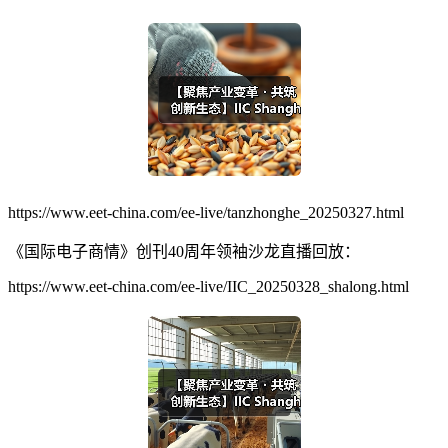
https://www.eet-china.com/ee-live/tanzhonghe_20250327.html
《国际电子商情》创刊40周年领袖沙龙直播回放：
https://www.eet-china.com/ee-live/IIC_20250328_shalong.html