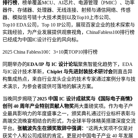
排行榜
，榜单覆盖MCU、AI芯片、电源管理（PMIC）、功率
器件、存储器、处理器、无线连接、射频与通信网络、传感
器、模拟信号链十大技术类别以及Top10上市公司、
Top10 EDA公司，Top 10 IP公司，展现百家企业的技术探索与
实践经验，为产业发展提供观察视角，ChinaFabless100排行榜
已经成为中国IC设计行业的风向标。
2025 China Fabless100：3+10类TOP10排行榜
同期举办的
EDA/IP 与 IC 设计论坛
聚焦智能化趋势下，EDA
与IC设计技术革新，
Chiplet 与先进封装技术研讨会
则直击异
构集成热点，来自行业龙头企业的技术专家通过案例分享与技
术演示，为参会者提供可落地的解决方案。
当晚同步揭晓了
2025 中国 IC 设计成就奖
与
《国际电子商情》
创刊 40 周年产业特别贡献人物奖
两大重磅奖项。作为电子产
业最具影响力的年度盛事之一，颁奖典礼通过行业标杆表彰与
高端交流晚宴相结合的形式，为全球半导体精英搭建深度交流
平台。
张毓波先生在颁奖致辞中强调：
"这两大奖项不仅是对
获奖个人和公司成就的肯定，更是对中国电子产业 40 年发展