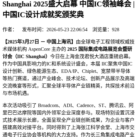
Shanghai 2025盛大启幕 中国IC领袖峰会 |
中国IC设计成就奖颁奖典
作者： 发布时间：2026-05-23 22:06:54 浏览量：
928
【2025
年
3
月
27
日 － 中国
上海
讯】
由全球电子工程领域权威技
术媒体机构 AspenCore 主办的
2025 国际集成电路展览会暨研
讨会（IIC Shanghai）
今日在上海金茂君悦大酒店重磅启幕。
作为中国具影响力的IC和系统设计盛会，本届 IIC聚焦中国IC
设计创新、绿色能源生态、EDA/IP、Chiplet、宽禁带半导体
等热门赛道，通过产业峰会、技术论坛、创新产品展示及高端
交流晚宴等形式，汇聚全球半导体产业链精英，共探技术前沿
与市场机遇。
本次活动吸引了 Broadcom、ADI、Cadence、ST、腾讯云、阿
里巴巴达摩院等国内外领军企业深度参与。现场特别设置沉浸
式技术展示长廊，全面呈现全产业链创新成果，为企业与客户
搭建高效对接平台。同时得到了上海张江科学会堂、上海市交
通电子行业协会等机构的大力支持。作为长三角集成电路产业