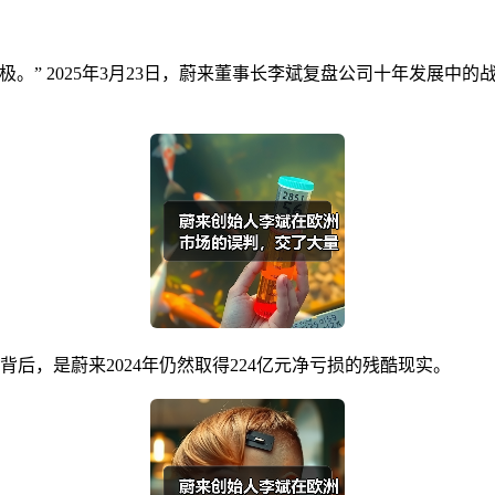
。” 2025年3月23日，蔚来董事长李斌复盘公司十年发展中的
后，是蔚来2024年仍然取得224亿元净亏损的残酷现实。