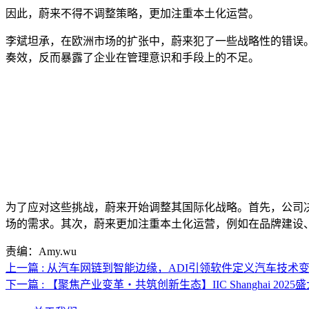
因此，蔚来不得不调整策略，更加注重本土化运营。
李斌坦承，在欧洲市场的扩张中，蔚来犯了一些战略性的错误
奏效，反而暴露了企业在管理意识和手段上的不足。
为了应对这些挑战，蔚来开始调整其国际化战略。首先，公司
场的需求。其次，蔚来更加注重本土化运营，例如在品牌建设
责编：Amy.wu
上一篇 : 从汽车网链到智能边缘，ADI引领软件定义汽车技术
下一篇 : 【聚焦产业变革・共筑创新生态】IIC Shanghai 20