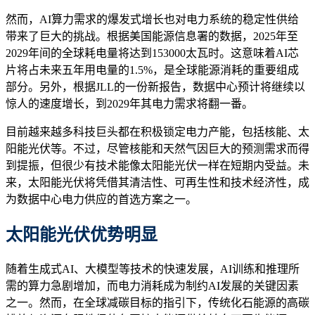
然而，AI算力需求的爆发式增长也对电力系统的稳定性供给
带来了巨大的挑战。根据美国能源信息署的数据，2025年至
2029年间的全球耗电量将达到153000太瓦时。这意味着AI芯
片将占未来五年用电量的1.5%，是全球能源消耗的重要组成
部分。另外，根据JLL的一份新报告，数据中心预计将继续以
惊人的速度增长，到2029年其电力需求将翻一番。
目前越来越多科技巨头都在积极锁定电力产能，包括核能、太
阳能光伏等。不过，尽管核能和天然气因巨大的预测需求而得
到提振，但很少有技术能像太阳能光伏一样在短期内受益。未
来，太阳能光伏将凭借其清洁性、可再生性和技术经济性，成
为数据中心电力供应的首选方案之一。
太阳能光伏优势明显
随着生成式AI、大模型等技术的快速发展，AI训练和推理所
需的算力急剧增加，而电力消耗成为制约AI发展的关键因素
之一。然而，在全球减碳目标的指引下，传统化石能源的高碳