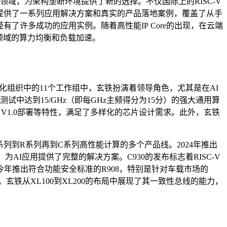
计算的领域，为架构垄断环境提供了新的选择。不仅国际上的RISC-V
-V提供了一系列应用解决方案和真实的产品落地案例，覆盖了从手
有了许多成功的应用实例。随着高性能IP Core的出现，在云端
I领域的算力均衡和负载加速。
化组织中的11个工作组中，玄铁扮演着领导角色，尤其是在AI
基准测试中达到15/GHz（即每GHz主频得分为15分）的强大通用算
RVV1.0部署等特性，满足了多样化的芯片设计需求。此外，玄铁
系列到R系列再到C系列高性能计算的多个产品线。2024年推出
为AI应用提供了完整的解决方案。C930的发布标志着RISC-V
年推出符合功能安全标准的R908，特别是针对车载市场的
玄铁从XL100到XL200的布局中展现了其一致性总线的能力，