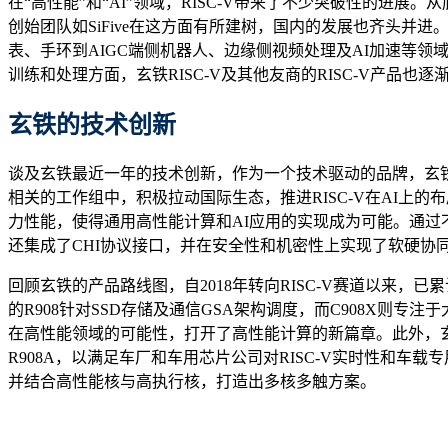
在“高性能”和“AI”领域，RISC-V带来了不少突破性的进展。
创始团队如SiFive在这方面有所建树，国内的发展也齐头并
表、手环到AIGC端侧机器人、边缘侧视频处理及AI加速等领域
训练和处理方面，玄铁RISC-V及其他友商的RISC-V产品
玄铁的
技术创新
谈及玄铁最近一年的技术创新，作为一个技术驱动的品牌，玄铁一
相关的工作组中，积极拉动国际生态，推进RISC-V在AI上的布局。
力性能，使得通用高性能计算和AI应用的实现成为可能。通过不同
还集成了CHI协议接口，并在安全性和机密性上实现了软硬协
回顾玄铁的产品路线图，自2018年转向RISC-V赛道以来，
的R908针对SSD存储及通信GSA架构调度，而C908X则专注
在高性能领域的可能性，打开了高性能计算的新篇章。此外，玄
R908A，以满足车厂和车用芯片公司对RISC-V实时性和车
并结合高性能核与高执行核，打造出多核多触方案。