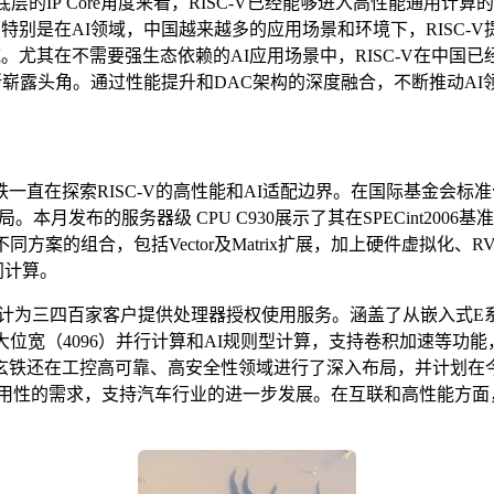
从底层的IP Core角度来看，RISC-V已经能够进入高性能通用
进。特别是在AI领域，中国越来越多的应用场景和环境下，RISC
。尤其在不需要强生态依赖的AI应用场景中，RISC-V在中国已经
也逐渐崭露头角。通过性能提升和DAC架构的深度融合，不断推动A
直在探索RISC-V的高性能和AI适配边界。在国际基金会标准
本月发布的服务器级 CPU C930展示了其在SPECint2006
方案的组合，包括Vector及Matrix扩展，加上硬件虚拟化、
同计算。
已累计为三四百家客户提供处理器授权使用服务。涵盖了从嵌入式E
于大位宽（4096）并行计算和AI规则型计算，支持卷积加速等功能，
铁还在工控高可靠、高安全性领域进行了深入布局，并计划在今
载专用性的需求，支持汽车行业的进一步发展。在互联和高性能方面，