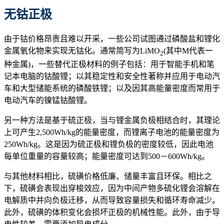
无钴正极
由于钴价格昂贵且难以开采，一些公司试图通过磷酸盐和锂化
金属氧化物来实现无钴化。通常简写为LiMO
(其中M代表一
2
种金属)，一些替代正极材料的例子包括：用于智能手机和笔
记本电脑的钴酸锂；以其稳定性和安全性著称并应用于电动汽
车和大型储能系统的磷酸铁锂；以及因其高能量密度而常用于
电动汽车的镍锰钴酸锂。
另一种方法是基于硫正极，当与锂金属负极相结合时，其理论
上可产生2,500Wh/kg的能量密度，而锂离子电池的能量密度为
250Wh/kg。这是因为硫正极和锂负极的密度较低，因此电池
每单位重量的容量较高；能量密度可达到500－600Wh/kg。
与其他材料相比，硫磺价格低廉、储量丰富且环保。相比之
下，硫磺会表现出穿梭效应，因为中间产物多硫化锂会溶解在
电解质中并向负极迁移，从而导致容量损失和循环寿命减少。
此外，硫磺的体积变化会损坏正极的机械性能。此外，由于导