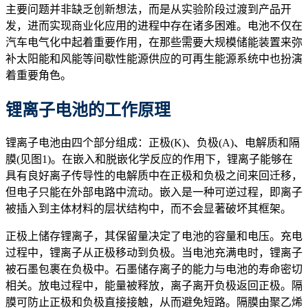
主要问题并非缺乏创新想法，而是从实验阶段过渡到产品开
发，进而实现商业化应用的进程中存在诸多困难。电池不仅在
汽车电气化中起着重要作用，在那些需要大规模储能装置来弥
补太阳能和风能等间歇性能源供应的可再生能源系统中也扮演
着重要角色。
锂离子电池的工作原理
锂离子电池由四个部分组成：正极(K)、负极(A)、电解质和隔
膜(见图1)。在嵌入和脱嵌化学反应的作用下，锂离子能够在
具有良好离子传导性的电解质中在正极和负极之间来回迁移，
但电子只能在外部电路中流动。嵌入是一种可逆过程，即离子
被插入到主体材料的层状结构中，而不会显著破坏其框架。
正极上储存锂离子，其保留量决定了电池的容量和电压。充电
过程中，锂离子从正极移动到负极。当电池充满电时，锂离子
被石墨包裹在负极中。石墨储存离子的能力与电池的寿命密切
相关。放电过程中，能量被释放，离子离开负极返回正极。隔
膜可防止正极和负极直接接触，从而避免短路。隔膜由聚乙烯