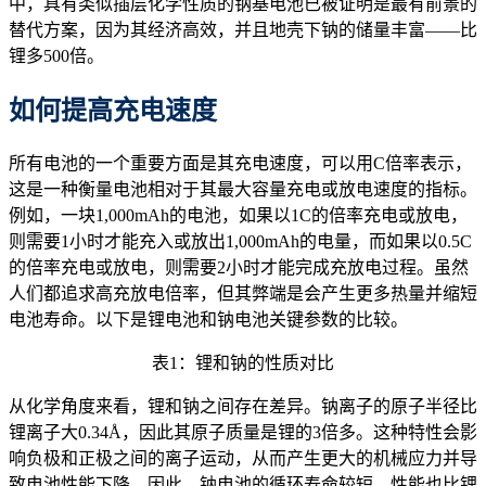
中，具有类似插层化学性质的钠基电池已被证明是最有前景的
替代方案，因为其经济高效，并且地壳下钠的储量丰富——比
锂多500倍。
如何提高充电速度
所有电池的一个重要方面是其充电速度，可以用C倍率表示，
这是一种衡量电池相对于其最大容量充电或放电速度的指标。
例如，一块1,000mAh的电池，如果以1C的倍率充电或放电，
则需要1小时才能充入或放出1,000mAh的电量，而如果以0.5C
的倍率充电或放电，则需要2小时才能完成充放电过程。虽然
人们都追求高充放电倍率，但其弊端是会产生更多热量并缩短
电池寿命。以下是锂电池和钠电池关键参数的比较。
表1：锂和钠的性质对比
从化学角度来看，锂和钠之间存在差异。钠离子的原子半径比
锂离子大0.34Å，因此其原子质量是锂的3倍多。这种特性会影
响负极和正极之间的离子运动，从而产生更大的机械应力并导
致电池性能下降。因此，钠电池的循环寿命较短，性能也比锂