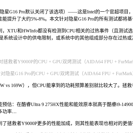
t）超频选项（隐星G16 Pro默认关闭了该选项）——这是Intel的
能提升了大约5%-8%。本文针对隐星G16 Pro的所有测试都将基
到，XTU和HWInfo都没有检测到CPU相关的过热事件（且测
么是系统设计中的供电限制，或系统中的其他组成部分存在过热或
拯救者Y9000P的CPU + GPU双烤测试（AIDA64 FPU + FurMa
对隐星G16 Pro的CPU + GPU双烤测试（AIDA64 FPU + FurMar
vs 169W），但CPU能拿到的功耗预算差别就比较大了。拯救者
在酷睿Ultra 9 275HX性能和能效原本就高于酷睿i9-1
多功率…
到了拯救者Y9000P更多的性能加成，则其性能表现也相对的更