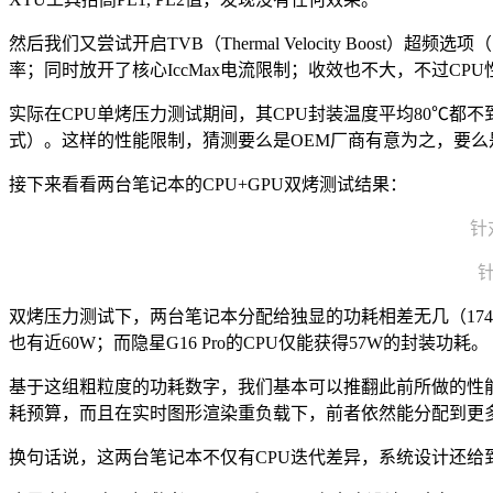
然后我们又尝试开启TVB（Thermal Velocity Boos
率；同时放开了核心IccMax电流限制；收效也不大，不过CPU性
实际在CPU单烤压力测试期间，其CPU封装温度平均80℃都不
式）。这样的性能限制，猜测要么是OEM厂商有意为之，要
接下来看看两台笔记本的CPU+GPU双烤测试结果：
针对
针
双烤压力测试下，两台笔记本分配给独显的功耗相差无几（174W 
也有近60W；而隐星G16 Pro的CPU仅能获得57W的封装功耗。
基于这组粗粒度的功耗数字，我们基本可以推翻此前所做的性能预估：
耗预算，而且在实时图形渲染重负载下，前者依然能分配到更
换句话说，这两台笔记本不仅有CPU迭代差异，系统设计还给