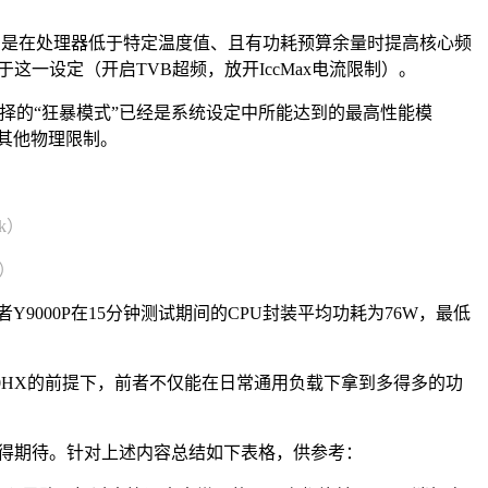
一个官超项目，是在处理器低于特定温度值、且有功耗预算余量时提高核心频
于这一设定（开启TVB超频，放开IccMax电流限制）。
试选择的“狂暴模式”已经是系统设定中所能达到的最高性能模
其他物理限制。
rk）
k）
Y9000P在15分钟测试期间的CPU封装平均功耗为76W，最低
4900HX的前提下，前者不仅能在日常通用负载下拿到多得多的功
值得期待。针对上述内容总结如下表格，供参考：