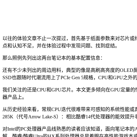
以往的体验文章不止一次提过，首先基于纸面参数来对芯片或
点和认知不足，并在体验过程中发现问题、找到症结。
那么照例先列出这两台笔记本的基本配置信息：
还有不少未列出的周边用料，典型的像是高刷高亮度的OLED屏
SSD也跟随时代潮流用上了PCIe Gen 5规格，CPU和GPU之
我们关注的还是CPU和GPU芯片。本文更多倾向在GPU定量的情况
器产品上。
从历史经验来看，常规CPU迭代很难带来可感知的系统性能或真
285K（代号Arrow Lake-S）：相比酷睿14代处理
对Intel的PC处理器产品线熟悉的读者应该知道，面向笔记本的Ar
解，酷睿/酷睿Ultra的HX系列处理器总是着眼在高性能游戏