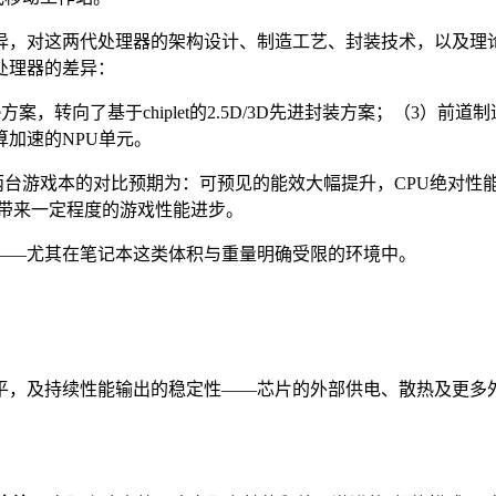
差异，对这两代处理器的架构设计、制造工艺、封装技术，以及理
处理器的差异：
thic单die方案，转向了基于chiplet的2.5D/3D先进封装方案
计算加速的NPU单元。
起初对这两台游戏本的对比预期为：可预见的能效大幅提升，CPU绝
然会带来一定程度的游戏性能进步。
——尤其在笔记本这类体积与重量明确受限的环境中。
，及持续性能输出的稳定性——芯片的外部供电、散热及更多外围