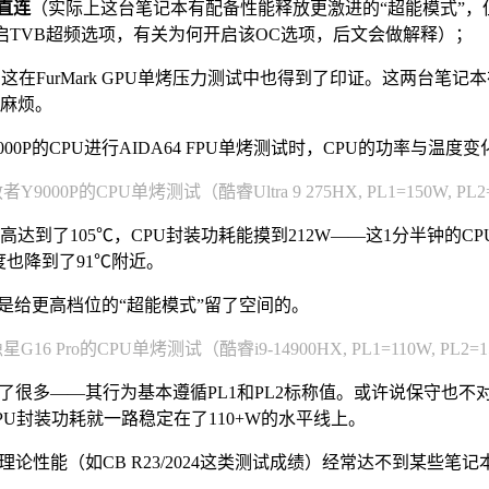
直连
（实际上这台笔记本有配备性能释放更激进的“超能模式”
启TVB超频选项，有关为何开启该OC选项，后文会做解释）；
。
这在FurMark GPU单烤压力测试中也得到了印证。这两台笔记本在上述
的麻烦。
P的CPU进行AIDA64 FPU单烤测试时，CPU的功率与温度
Y9000P的CPU单烤测试（酷睿Ultra 9 275HX, PL1=150W, PL2
温度最高达到了105℃，CPU封装功耗能摸到212W——这1分半钟
度也降到了91℃附近。
还是给更高档位的“超能模式”留了空间的。
G16 Pro的CPU单烤测试（酷睿i9-14900HX, PL1=110W, PL2=
很多——其行为基本遵循PL1和PL2标称值。或许说保守也不对，毕竟PL
PU封装功耗就一路稳定在了110+W的水平线上。
PU理论性能（如CB R23/2024这类测试成绩）经常达不到某