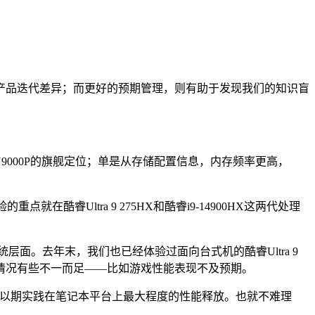
产品迭代差异；而更好的预期管理，则有助于发现我们的知识盲
9000P的旗舰定位；单是从存储配置信息，内存频率更高，
睿Ultra 9 275HX和酷睿i9-14900HX这两代处理
面。去年末，我们也已经体验过面向台式机的酷睿Ultra 9
载时，情况有些不一而足——比如游戏性能表现不及预期。
的同源芯片，以期实践在笔记本平台上最大程度的性能释放。也就不难理