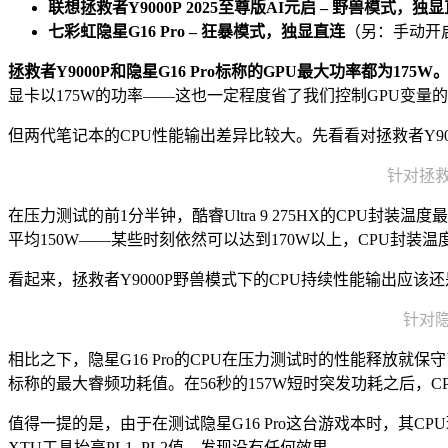
联想拯救者Y9000P 2025至尊版AI元启
–
野兽模式，独显
七彩虹隐星G16 Pro
–
狂暴模式，独显直连
（另：手动开
拯救者Y9000P和隐星G16 Pro标称的GPU最大功率都为175W
显卡以175W的功率——这也一定程度省了我们控制GPU变量
但两代笔记本的CPU性能输出差异比较大。先看看对拯救者Y9000
针对拯救者
在压力测试的前1分半钟，酷睿Ultra 9 275HX的CPU封装
平均150W——某些时刻依然可以达到170W以上，CPU封装温
看起来，拯救者Y9000P野兽模式下的CPU持续性能输出应该
针对隐星
相比之下，隐星G16 Pro的CPU在压力测试时的性能释放就保守了
标称的最大睿频功耗值。在56秒的157W短时突发功耗之后，C
值得一提的是，由于在测试隐星G16 Pro这台游戏本时，其C
XTU工具抬高PL1, PL2值，发现没有任何效果。