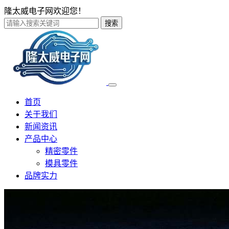
隆太威电子网欢迎您！
搜索
首页
关于我们
新闻资讯
产品中心
精密零件
模具零件
品牌实力