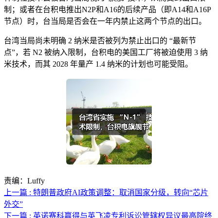
制；或者在台积电推出N2P和A16的后续产品（即A14和A16P
节点）时，台当局是否会在一年内禁止这两个节点的出口。
台湾当局尚未明确 2 纳米是否被列为禁止出口的 “最新节
点”，若 N2 被纳入限制，台积电的美国工厂将被迫使用 3 纳
米技术，而其 2028 年量产 1.4 纳米的计划也可能受阻。
责编：Luffy
上一篇 : 特朗普政府AI政策调整：取消国家分级，转向“芯片
外交”
下一篇 : 英诺赛科赢得与英飞凌专利诉讼管辖权异议最高院终