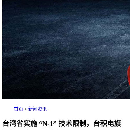
首页
>
新闻资讯
台湾省实施 “N-1” 技术限制，台积电旗