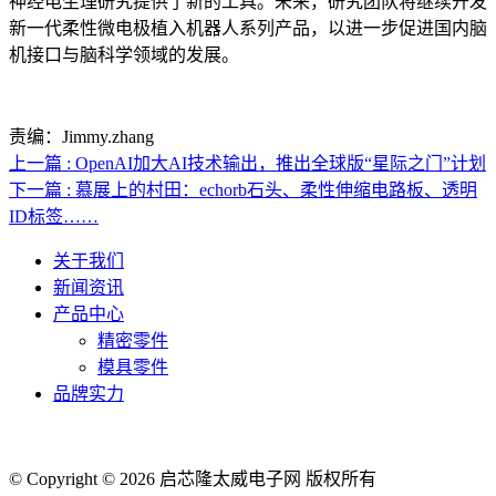
神经电生理研究提供了新的工具。未来，研究团队将继续开发
新一代柔性微电极植入机器人系列产品，以进一步促进国内脑
机接口与脑科学领域的发展。
责编：Jimmy.zhang
上一篇 : OpenAI加大AI技术输出，推出全球版“星际之门”计划
下一篇 : 慕展上的村田：echorb石头、柔性伸缩电路板、透明
ID标签……
关于我们
新闻资讯
产品中心
精密零件
模具零件
品牌实力
联系人电话：18632164144 | 联系人邮箱：yaling_chen0923@163.com
© Copyright © 2026 启芯隆太威电子网 版权所有