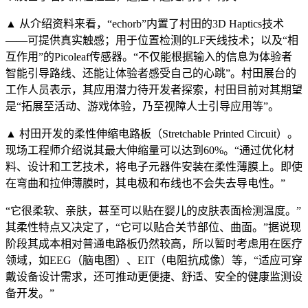
▲ 从介绍资料来看，“echorb”内置了村田的3D Haptics技术
——可提供真实触感；用于位置检测的LF天线技术；以及“相
互作用”的Picoleaf传感器。“不仅能根据输入的信息为体验者
智能引导路线、还能让体验者感受自己的心跳”。村田展台的
工作人员表示，其应用潜力待开发者探索，村田目前对其期望
是“拓展至活动、游戏体验，乃至视障人士引导应用等”。
▲ 村田开发的柔性伸缩电路板（Stretchable Printed Circuit）。
现场工程师介绍说其最大伸缩量可以达到60%。“通过优化材
料、设计和工艺技术，将电子元器件安装在柔性薄膜上。即使
在弯曲和拉伸薄膜时，其电极和布线也不会失去导电性。”
“它很柔软、亲肤，甚至可以贴在婴儿的皮肤表面检测温度。”
其柔性特点又决定了，“它可以贴合关节部位、曲面。”据说现
阶段其成本相对普通电路板仍然较高，所以暂时考虑用在医疗
领域，如EEG（脑电图）、EIT（电阻抗成像）等，“适应可穿
戴设备设计需求，还可推动更便捷、舒适、安全的健康监测设
备开发。”