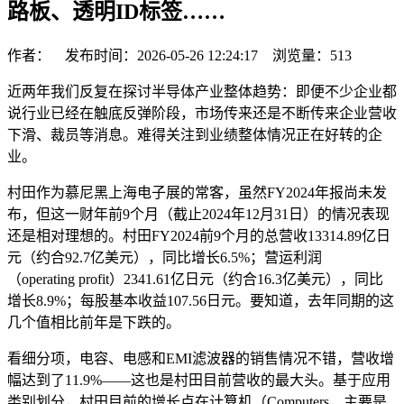
路板、透明ID标签……
作者： 发布时间：2026-05-26 12:24:17 浏览量：
513
近两年我们反复在探讨半导体产业整体趋势：即便不少企业都
说行业已经在触底反弹阶段，市场传来还是不断传来企业营收
下滑、裁员等消息。难得关注到业绩整体情况正在好转的企
业。
村田作为慕尼黑上海电子展的常客，虽然FY2024年报尚未发
布，但这一财年前9个月（截止2024年12月31日）的情况表现
还是相对理想的。村田FY2024前9个月的总营收13314.89亿日
元（约合92.7亿美元），同比增长6.5%；营运利润
（operating profit）2341.61亿日元（约合16.3亿美元），同比
增长8.9%；每股基本收益107.56日元。要知道，去年同期的这
几个值相比前年是下跌的。
看细分项，电容、电感和EMI滤波器的销售情况不错，营收增
幅达到了11.9%——这也是村田目前营收的最大头。基于应用
类别划分，村田目前的增长点在计算机（Computers，主要是