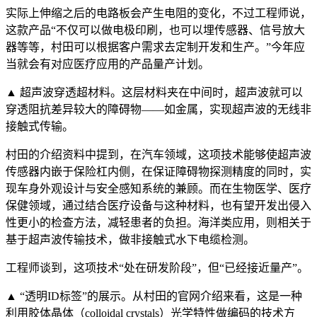
实际上伸缩之后的电路板会产生电阻的变化，不过工程师说，
这款产品“不仅可以做电极印刷，也可以埋传感器、信号放大
器等等，村田可以根据客户需求去定制开发和生产。”今年应
当就会有对应医疗应用的产品量产计划。
▲ 超声波穿透超材料。这层材料夹在中间时，超声波就可以
穿透阻抗差异较大的障碍物——如金属，实现超声波的无线非
接触式传输。
村田的介绍资料中提到，在汽车领域，这项技术能够使超声波
传感器内嵌于保险杠内侧，在保证障碍物探测精度的同时，实
现车身外观设计与安全感知系统的兼顾。而在生物医学、医疗
保健领域，通过结合医疗设备与这种材料，也有望开发出侵入
性更小的检查方法，减轻患者的负担。海洋类应用，则相关于
基于超声波传输技术，做非接触式水下电缆检测。
工程师谈到，这项技术“处在研发阶段”，但“已经接近量产”。
▲ “透明ID标签”的展示。从村田的官网介绍来看，这是一种
利用胶体晶体（colloidal crystals）光学特性做编码的技术方