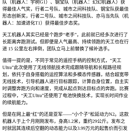
队（机器人：宇树G1）、钢宝队（机器人：幻幻机器人）获
得最佳人气奖，行者二号队、城市之间科技队、钢宝队获最佳
形态创新奖，行者二号队、城市之间科技队、亦马当先队（机
器人：加速进化T1）获得最佳步态奖。
天工机器人其实已经是个跑步“老手”，此前就已经多次进行了
长距离奔跑测试。但即便是人气最高、持续领跑的天工也在行
进 15 公里左右摔倒，团队立马上前替换了候补选手。
值得一提的是，不同于常见的遥控手柄的控制方式，“天工
Ultra”此次使用了无线领航技术完成跟随导航和长程路径规
划，依托于自身搭载的运控算法和多模态传感器，结合超宽带
无线技术，引导机器人进行目标跟踪，计算自身位置，自主实
时调整奔跑方向和速度，完成从起点到达目标点的奔跑。比赛
过程中，“天工Ultra”还使用了电池快换技术，实现长时间作业
的续航能力。
但是在网上最“红”的还是亚军——“小个子”松延动力N2。这款
机器人于上个月刚刚发布，身高1.2米，重约29公斤。发布之
时就因其连续后空翻的动态能力以及3.99万元的起售价而引发