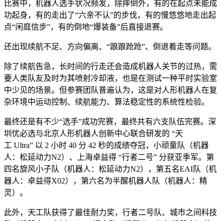
比赛中，机器人选手状况频发，除摔倒外，有的在起点未能成
功起身，有的走出了“六亲不认”的步伐，有的慢悠悠地走出起
点“闲庭信步”，有的倒地“爆装备”后直接退赛。
还出现续航不足、方向偏离、“踉踉跄跄”、倒退着走等问题。
除了续航告急，长时间的行走还会造成机器人关节的过热，需
要人类队友及时为其喷射冷却液，也是在测试一种平时实验室
中少见的场景。但参赛团队普遍认为，这是对人形机器人在复
杂环境中运动控制、续航能力、算法稳定性的系统性检验。
最终还是有不少“选手”成功完赛，最终共有六支队伍完赛。深
圳优必选与北京人形机器人创新中心联合研发的 “天
工 Ultra” 以 2 小时 40 分 42 秒的成绩夺冠，小顽童队（机器
人：松延动力N2）、上海卓益得 “行者二号” 分获亚季军。第
四名旋风小子队（机器人：松延动力N2），第五名EAI队（机
器人：卓益得X02），第六名为半醒机器人队（机器人：精
灵）。
此外，天工队获得了最佳耐力奖，行者二号队、城市之间科技