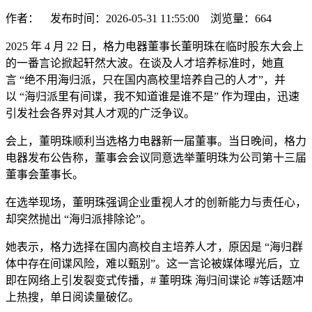
作者： 发布时间：2026-05-31 11:55:00 浏览量：
664
2025 年 4 月 22 日，格力电器董事长董明珠在临时股东大会上
的一番言论掀起轩然大波。在谈及人才培养标准时，她直
言 “绝不用海归派，只在国内高校里培养自己的人才”，并
以 “海归派里有间谍，我不知道谁是谁不是” 作为理由，迅速
引发社会各界对其人才观的广泛争议。
会上，董明珠顺利当选格力电器新一届董事。当日晚间，格力
电器发布公告称，董事会会议同意选举董明珠为公司第十三届
董事会董事长。
在选举现场，董明珠强调企业重视人才的创新能力与责任心，
却突然抛出 “海归派排除论”。
她表示，格力选择在国内高校自主培养人才，原因是 “海归群
体中存在间谍风险，难以甄别”。这一言论被媒体曝光后，立
即在网络上引发裂变式传播，# 董明珠 海归间谍论 #等话题冲
上热搜，单日阅读量破亿。