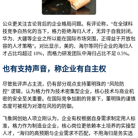
公众更关注言论背后的企业格局问题。有评论称，“在全球科
技竞争白热化的当下，格力拒绝海归人才，无异于自我封闭。
华为、大疆等企业之所以能在国际市场突围，正得益于开放包
容的人才策略”。对比显示，美的、海尔等同行企业的海归人
才占比均超过 10%，而格力研发团队中海归占比不足 0.5%。
也有
支持声音
，称
企业
有
自主权
尽管批评声占主流，仍有部分观点支持董明珠的 “风险防
控” 逻辑，认为格力作为技术密集型企业，核心技术与商业机
密的安全至关重要。在国际竞争加剧的背景下，董明珠的谨慎
态度可被视为对潜在风险的防御。
飞象网创始人项立刚认为，企业有权根据自身需求制定用人标
准，格力作为制造业企业，核心岗位更依赖本土培养的实操型
人才，“海归的高预期与企业需求不匹配，不用海归是务实选