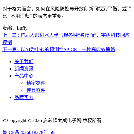
对于格力而言，如何在风险防控与开放创新间找到平衡，或许
比 “不用海归” 的表态更重要。
责编：Luffy
上一篇 : 首届人形机器人半马现各种“名场面”，宇树科技回应
摔倒
下一篇 : 以AI为中心的预测性SPICE：一种高能效策略
关于我们
新闻资讯
产品中心
精密零件
模具零件
品牌实力
联系人电话：18632164144 | 联系人邮箱：yaling_chen0923@163.com
© Copyright © 2026 启芯隆太威电子网 版权所有
鲁ICP备2026018278号-59