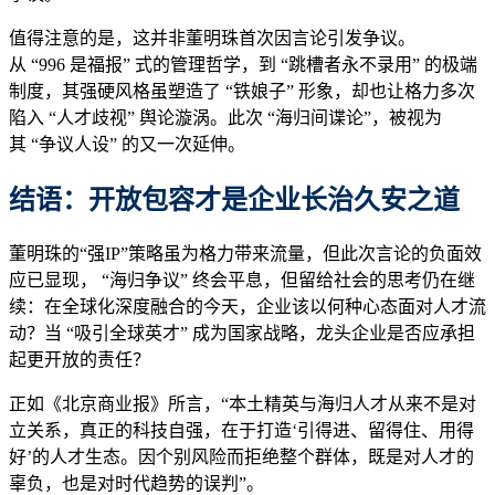
值得注意的是，这并非董明珠首次因言论引发争议。
从 “996 是福报” 式的管理哲学，到 “跳槽者永不录用” 的极端
制度，其强硬风格虽塑造了 “铁娘子” 形象，却也让格力多次
陷入 “人才歧视” 舆论漩涡。此次 “海归间谍论”，被视为
其 “争议人设” 的又一次延伸。
结语：开放包容才是企业长治久安之道
董明珠的“强IP”策略虽为格力带来流量，但此次言论的负面效
应已显现， “海归争议” 终会平息，但留给社会的思考仍在继
续：在全球化深度融合的今天，企业该以何种心态面对人才流
动？当 “吸引全球英才” 成为国家战略，龙头企业是否应承担
起更开放的责任？
正如《北京商业报》所言，“本土精英与海归人才从来不是对
立关系，真正的科技自强，在于打造‘引得进、留得住、用得
好’的人才生态。因个别风险而拒绝整个群体，既是对人才的
辜负，也是对时代趋势的误判”。