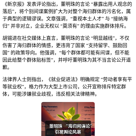
《新京报》发表评论指出，董明珠的言论 “暴露出用人观念的
落后”，将个别间谍案例扩大为对整个海归群体的污名化，属
于典型的逻辑谬误。文章强调，“重视本土人才” 与 “接纳海
归” 并非对立，企业无权以 “莫须有” 的理由实施群体排斥。
胡锡进在社交媒体上直言，董明珠的言论 “明显越线”，不仅
伤害了海归群体的情感，更违背了国家 “支持留学、鼓励回
国” 的政策导向。他强调，“每个群体都可能有间谍，但不能
因此给整个群体贴标签”，并呼吁董明珠为其不当言论公开道
歉。
法律界人士则指出，《就业促进法》明确规定 “劳动者享有平
等就业权”，格力作为大型上市公司，公开宣称排斥特定群
体，可能涉嫌就业歧视，违反相关法律精神。