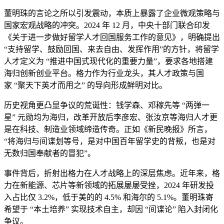
董明珠的言论之所以引发震动，本质上暴露了企业微观策略与
国家宏观战略的冲突。2024 年 12 月，中央十部门联合印发
《关于进一步做好留学人才回国服务工作的意见》，明确提出
“支持留学、鼓励回国、来去自由、发挥作用”的方针，将留学
人才定义为 “推进中国式现代化的重要力量”，要求各地搭建
海归创新创业平台。格力作为行业龙头，其人才政策与国
家 “聚天下英才而用之” 的导向形成鲜明对比。
历史视角更凸显争议的荒诞性：钱学森、邓稼先等 “两弹一
星” 元勋均为海归，改革开放后李彦宏、张汝京等海归人才更
是在科技、制造业领域缔造传奇。正如《新民晚报》所言，
“将海归与间谍划等号，是对中国百年留学史的背叛，也是对
无数归国奉献者的冒犯”。
事件背后，折射出格力在人才战略上的深层焦虑。近年来，格
力在新能源、芯片等新领域的拓展屡屡受挫，2024 年研发投
入占比仅 3.2%，低于美的的 4.5% 和海尔的 5.1%。董明珠寄
希望于 “本土培养” 实现技术自主，却因 “间谍论” 陷入封闭化
争议。