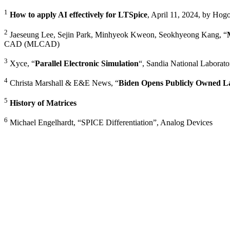
1
How to apply AI effectively for LTSpice
, April 11, 2024, by Hog
2
Jaeseung Lee, Sejin Park, Minhyeok Kweon, Seokhyeong Kang, “
CAD (MLCAD)
3
Xyce, “
Parallel Electronic Simulation
“, Sandia National Laborato
4
Christa Marshall & E&E News, “
Biden Opens Publicly Owned L
5
History of Matrices
6
Michael Engelhardt, “SPICE Differentiation”, Analog Devices