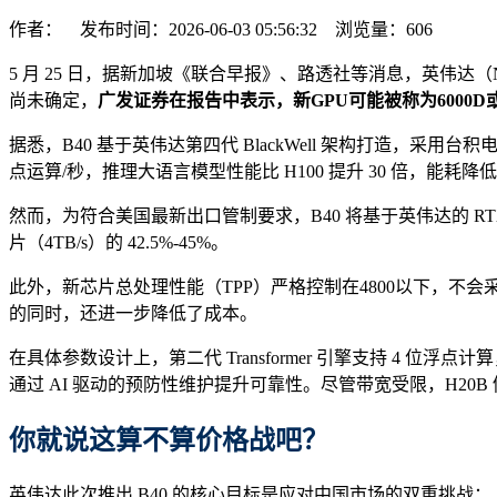
作者： 发布时间：2026-06-03 05:56:32 浏览量：
606
5 月 25 日，据新加坡《联合早报》、路透社等消息，英伟达（NV
尚未确定，
广发证券在报告中表示，新GPU可能被称为6000D或
据悉，B40 基于英伟达第四代 BlackWell 架构打造，采用台积电 4
点运算/秒，推理大语言模型性能比 H100 提升 30 倍，能耗降低至
然而，为符合美国最新出口管制要求，B40 将基于英伟达的 RTX Pr
片（4TB/s）的 42.5%-45%。
此外，新芯片总处理性能（TPP）严格控制在4800以下，不会采
的同时，还进一步降低了成本。
在具体参数设计上，第二代 Transformer 引擎支持 4 位浮点计
通过 AI 驱动的预防性维护提升可靠性。尽管带宽受限，H20B 仍
你就说这算不算
价格战
吧？
英伟达此次推出 B40 的核心目标是应对中国市场的双重挑战：