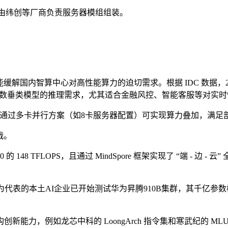
，由纬创等厂商负责服务器模组组装。
解国内智算中心对高性能算力的迫切需求。根据 IDC 数据，202
 算力，可满足多数垂类模型的推理需求，尤其适合金融风控、智能客服等对
，但通过多卡并行方案（如8卡服务器配置）可实现算力叠加，满
战。
H20 的 148 TFLOPS，且通过 MindSpore 框架实现了 “端 
k为代表的本土AI企业已开始测试华为昇腾910B集群，其千亿参
能力，例如龙芯中科的 LoongArch 指令集和寒武纪的 ML