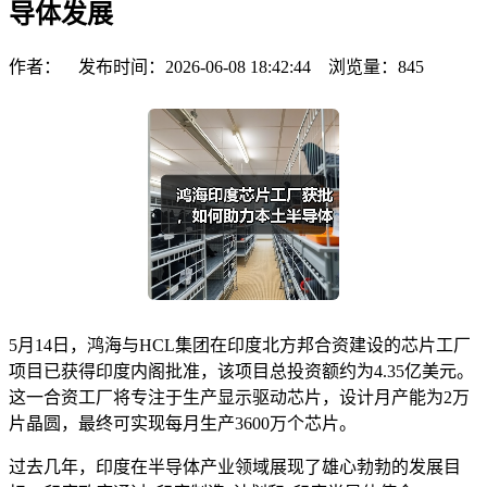
导体发展
作者： 发布时间：2026-06-08 18:42:44 浏览量：
845
5月14日，鸿海与HCL集团在印度北方邦合资建设的芯片工厂
项目已获得印度内阁批准，该项目总投资额约为4.35亿美元。
这一合资工厂将专注于生产显示驱动芯片，设计月产能为2万
片晶圆，最终可实现每月生产3600万个芯片。
过去几年，印度在半导体产业领域展现了雄心勃勃的发展目