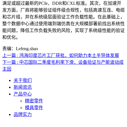
满足或超过最新的PCIe、DDR和CXL标准。其次，在加速开
发方面，厂商将能够验证组件级合规性，包括高速互连、电缆
和芯片组，并在系统级层面验证工作负载性能。在此基础上，
整个数据中心通过使用端到端仿真在大规模部署前找出系统性
能问题，降低工作负载失败的风险，实现了系统级性能的验证
和优化。
责编：Lefeng.shao
上一篇 : 鸿海印度芯片工厂获批，如何助力本土半导体发展
下一篇 : 中芯国际二季度毛利率下滑，设备验证与产能波动成
主因
关于我们
新闻资讯
产品中心
精密零件
模具零件
品牌实力
联系人电话：18632164144 | 联系人邮箱：yaling_chen0923@163.com