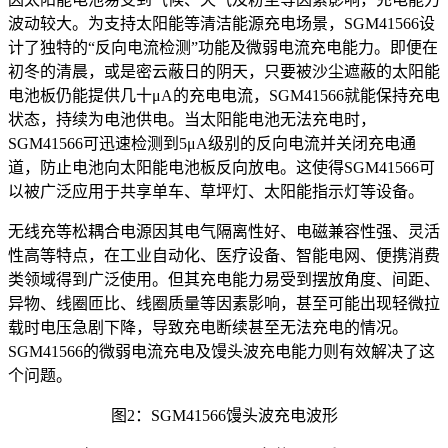
波动较大。为支持太阳能等清洁能源充电场景，SGM41566设
计了独特的“反向电流检测”功能及微弱电流充电能力。即便在
初冬的清晨，或是密云蔽日的阴天，只要被沙尘遮蔽的太阳能
电池板仍能提供几十μA的充电电流，SGM41566就能保持充电
状态，持续为电池供电。当太阳能电池无法充电时，
SGM41566可迅速检测到5μA级别的反向电流并关闭充电通
道，防止电池向太阳能电池板反向放电。这使得SGM41566可
以被广泛应用于共享单车、草坪灯、太阳能指示灯等设备。
无线充等松耦合电源因其电气隔离性好、电磁兼容性强、灵活
性高等特点，在工业自动化、医疗设备、智能电网、便携消费
类领域得到广泛使用。但其充电能力易受到摆放角度、间距、
异物、线圈匝比、线圈质量等因素影响，甚至可能出现轻微拉
载时电压急剧下降，导致充电断续甚至无法充电的情况。
SGM41566的微弱电流充电及馒头波充电能力则有效解决了这
个问题。
图2：SGM41566馒头波充电波形