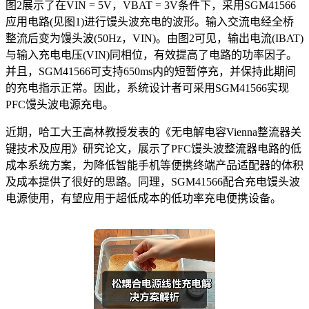
图2展示了在VIN = 5V，VBAT = 3V条件下，采用SGM41566
应用电路(见图1)进行馒头波充电的波形。输入交流电经全桥
整流后变为馒头波(50Hz，VIN)。由图2可见，输出电流(IBAT)
与输入充电电压(VIN)同相位，有效提高了电路的功率因子。
并且，SGM41566可支持650ms内的短暂停充，并保持此期间
的充电指示正常。因此，系统设计者可采用SGM41566实现
PFC馒头波电源充电。
近期，哈工大王高林教授发表的《无电解电容Vienna整流器关
键技术及应用》研究论文，展示了PFC馒头波整流器电路的低
成本系统方案，为降低智能手机等便携终端产品适配器的体积
及成本提供了很好的思路。同理，SGM41566配合充电馒头波
电源使用，有望应用于超低成本的低功率充电便携设备。