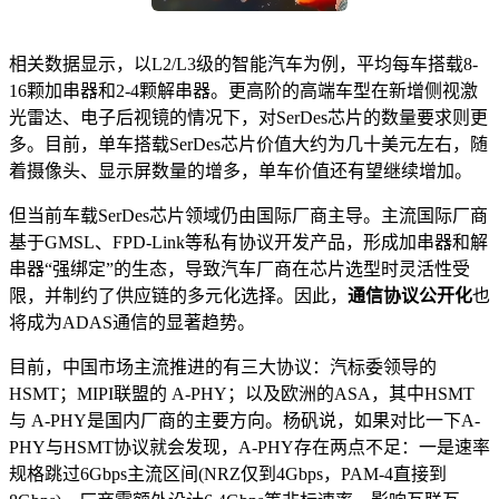
相关数据显示，以L2/L3级的智能汽车为例，平均每车搭载8-
16颗加串器和2-4颗解串器。更高阶的高端车型在新增侧视激
光雷达、电子后视镜的情况下，对SerDes芯片的数量要求则更
多。目前，单车搭载SerDes芯片价值大约为几十美元左右，随
着摄像头、显示屏数量的增多，单车价值还有望继续增加。
但当前车载SerDes芯片领域仍由国际厂商主导。主流国际厂商
基于GMSL、FPD-Link等私有协议开发产品，形成加串器和解
串器“强绑定”的生态，导致汽车厂商在芯片选型时灵活性受
限，并制约了供应链的多元化选择。因此，
通信协议公开化
也
将成为ADAS通信的显著趋势。
目前，中国市场主流推进的有三大协议：汽标委领导的
HSMT；MIPI联盟的 A-PHY；以及欧洲的ASA，其中HSMT
与 A-PHY是国内厂商的主要方向。杨矾说，如果对比一下A-
PHY与HSMT协议就会发现，A-PHY存在两点不足：一是速率
规格跳过6Gbps主流区间(NRZ仅到4Gbps，PAM-4直接到