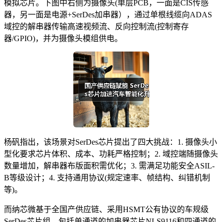
模拟芯片。下图中右侧为摄像头(单层PCB，一面是CIS传感
器，另一面是电源+SerDes加串器），通过单根线缆向ADAS
域控的解串器传输高速视频流、反向控制流(控制寄存
器/GPIO)，并为摄像头模组供电。
杨矾指出，该场景对SerDes芯片提出了四大挑战：1. 摄像头小
型化要求芯片体积、成本、功耗严格控制；2. 域控端随摄像头
数量增加，解串器布版面积需优化；3. 需满足功能安全ASIL-
B等级设计；4. 支持通用协议(规定速率、帧结构、纠错机制
等)。
而纳芯微基于全国产供应链、采用HSMT公有协议的车规级
SerDes芯片组，包括单通道的加串器芯片NLS9116和四通道的