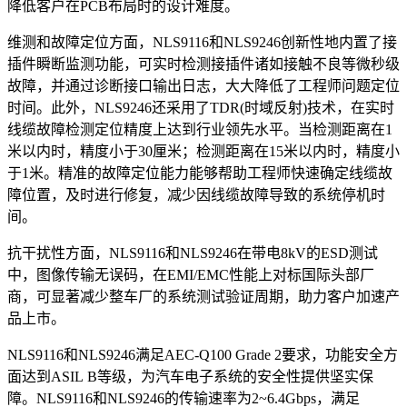
降低客户在PCB布局时的设计难度。
维测和故障定位方面，NLS9116和NLS9246创新性地内置了接
插件瞬断监测功能，可实时检测接插件诸如接触不良等微秒级
故障，并通过诊断接口输出日志，大大降低了工程师问题定位
时间。此外，NLS9246还采用了TDR(时域反射)技术，在实时
线缆故障检测定位精度上达到行业领先水平。当检测距离在1
米以内时，精度小于30厘米；检测距离在15米以内时，精度小
于1米。精准的故障定位能力能够帮助工程师快速确定线缆故
障位置，及时进行修复，减少因线缆故障导致的系统停机时
间。
抗干扰性方面，NLS9116和NLS9246在带电8kV的ESD测试
中，图像传输无误码，在EMI/EMC性能上对标国际头部厂
商，可显著减少整车厂的系统测试验证周期，助力客户加速产
品上市。
NLS9116和NLS9246满足AEC-Q100 Grade 2要求，功能安全方
面达到ASIL B等级，为汽车电子系统的安全性提供坚实保
障。NLS9116和NLS9246的传输速率为2~6.4Gbps，满足