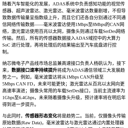
随着汽车智能化的发展，ADAS系统中负责感知功能的视觉传
感器、超声波雷达、激光雷达、毫米波雷达数量剧增，不但导
致数据传输量呈指数级上升，而且它们还各自分别通过不同通
信网络传输数据——毫米波雷达使用1Mbps至8Mbps的CAN网
络，激光雷达使用百兆以太网，摄像头则通过车载SerDes网络
传输。然后，所有的传感器数据接入ADAS域控中的大算力
SoC 进行处理，再将处理后的结果输出至汽车底盘进行控
制。
纳芯微电子产品线市场总监兼高速接口负责人杨矾认为，接下
来，
数据接口速率持续提升
将成为ADAS通信领域三大发展趋
势之一。例如，毫米波雷达将从1Mbps CAN升级至
5Mbps CAN FD，未来可能更快；激光雷达从百兆以太网向更
高速率演进；摄像头常用的车载SerDes接口，当前主流速率为
1Gbps至6.4Gbps，未来随着摄像头升级，预计速率将在明后年
得到进一步提升。
与此同时，
传感器形态变化
将是趋势二。当前，仅摄像头传输
原始数据(Raw Data)，毫米波雷达与激光雷达通过内置处理器