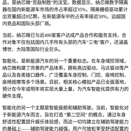
品，是纳芯微“克敌制胜”的法宝。数据显示，纳芯微数字隔离
器在国内新能源车市场的市占率超过35%，隔离栅极驱动累计
出货量超过8亿颗，在新能源车中的占有率接近50%，远超国
内竞品和国际头部厂商。
当前，纳芯微已与近400家客户达成产品合作和服务支持，合
作对象不仅包括国内几乎所有头部的汽车“三电”客户，还涵盖
博世、大陆等国际行业巨头。
智能化，是新能源汽车的另一个重要标志。在车身域控领域，
纳芯微构建了完善的产品体系，拥有高边驱动、马达驱动等产
品以及各类接口器件，广泛覆盖车身控制、门控、座椅控制、
座椅按摩等多个场景。目前，相关核心模拟产品已全面落地，
预计在今年或明年将实现大量上量，为汽车智能化提供有力的
硬件支撑。
智能化的另一个主题是智能座舱和辅助驾驶。当前，智能化对
于新能源汽车而言，旨在打造 “第二空间” 的概念，通过车身
舒适性配置提升娱乐体验感，而这一切均建立在辅助驾驶能力
的基础上——辅助驾驶能力越强，用户可放松享受舒适配置的