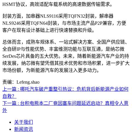
HSMT协议，高效适配车载系统的高速数据传输需求。
封装方面，加串器NLS9116采用TQFN32封装，解串器
NLS9246采用TQFN64封装，与市场主流产品P2P兼容，方便
客户在现有设计基础上进行快速替换和升级。
总体而言，成熟车规体系、一站式解决方案、全国产供应链、
全自研IP与性能优势、丰富维测功能与互联互通，是纳芯微
SerDes芯片具备的五大优势。未来，随着新能源汽车产业的持
续发展，纳芯微有望凭借其技术优势和市场积累，进一步扩大
市场份额，为新能源汽车的发展注入更多动力。
责编：Lefeng.shao
上一篇 : 哪吒汽车破产重整引热议：危机背后新能源产业如何
自救？
下一篇 : 台积电熊本二厂竟因塞车问题延迟启动？真相令人意
外
关于我们
新闻资讯