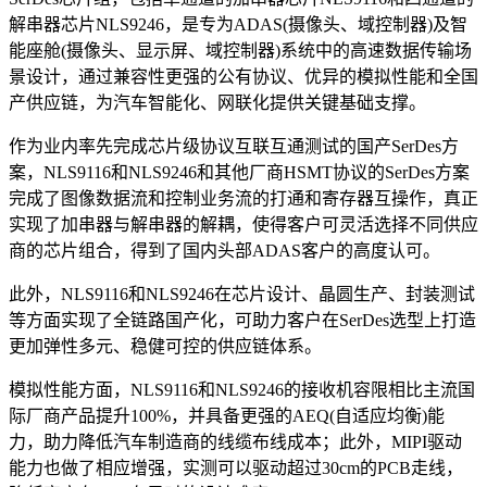
解串器芯片NLS9246，是专为ADAS(摄像头、域控制器)及智
能座舱(摄像头、显示屏、域控制器)系统中的高速数据传输场
景设计，通过兼容性更强的公有协议、优异的模拟性能和全国
产供应链，为汽车智能化、网联化提供关键基础支撑。
作为业内率先完成芯片级协议互联互通测试的国产SerDes方
案，NLS9116和NLS9246和其他厂商HSMT协议的SerDes方案
完成了图像数据流和控制业务流的打通和寄存器互操作，真正
实现了加串器与解串器的解耦，使得客户可灵活选择不同供应
商的芯片组合，得到了国内头部ADAS客户的高度认可。
此外，NLS9116和NLS9246在芯片设计、晶圆生产、封装测试
等方面实现了全链路国产化，可助力客户在SerDes选型上打造
更加弹性多元、稳健可控的供应链体系。
模拟性能方面，NLS9116和NLS9246的接收机容限相比主流国
际厂商产品提升100%，并具备更强的AEQ(自适应均衡)能
力，助力降低汽车制造商的线缆布线成本；此外，MIPI驱动
能力也做了相应增强，实测可以驱动超过30cm的PCB走线，